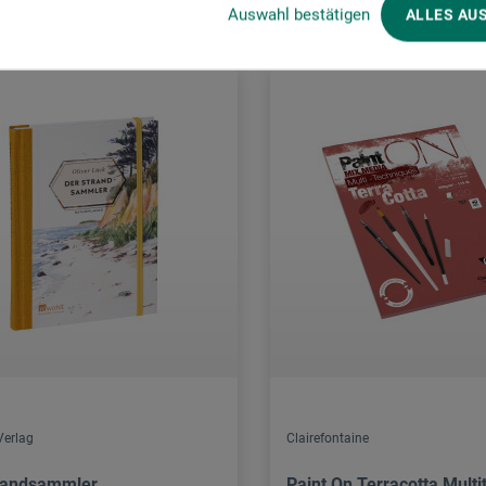
Auswahl bestätigen
ALLES AU
Verlag
Clairefontaine
randsammler
Paint On Terracotta Multi