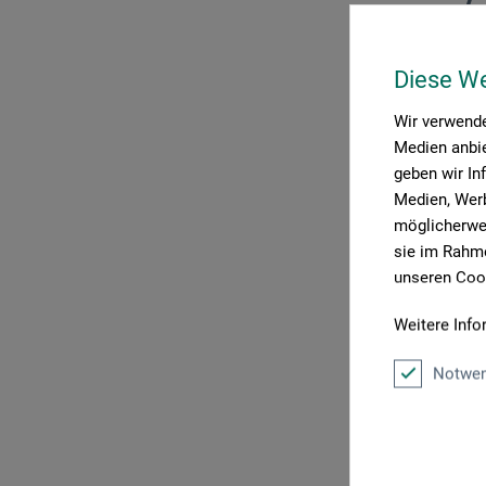
Diese W
Wir verwende
Medien anbie
geben wir In
Medien, Werb
möglicherwei
sie im Rahme
unseren Cook
Weitere Info
Notwen