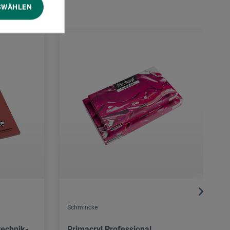
SWÄHLEN
Schmincke
technik-
Primacryl Professional