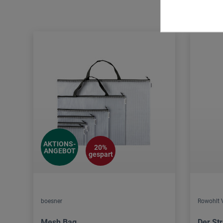
AKTIONS-
20%
ANGEBOT
gespart
boesner
Rowohlt 
Mesh Bag
Der St