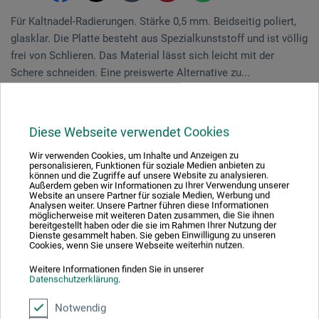
Für Kaltnadel-Radierungen. Stärke 0,5 mm. Beidseitig po­liert,
glasklar. Die Platte be­steht aus Spezialkunststoff und ist völlig
frei von Schlieren. Das Material lässt sich leicht mit der
Schere schneiden. Eine preiswerte Alternative zu...
Mehr
Diese Webseite verwendet Cookies
Beschreibung
Wir verwenden Cookies, um Inhalte und Anzeigen zu
personalisieren, Funktionen für soziale Medien anbieten zu
können und die Zugriffe auf unsere Website zu analysieren.
Bewertungen
(0)
Außerdem geben wir Informationen zu Ihrer Verwendung unserer
Website an unsere Partner für soziale Medien, Werbung und
Analysen weiter. Unsere Partner führen diese Informationen
möglicherweise mit weiteren Daten zusammen, die Sie ihnen
Hersteller-Kontakt
bereitgestellt haben oder die sie im Rahmen Ihrer Nutzung der
Dienste gesammelt haben. Sie geben Einwilligung zu unseren
Cookies, wenn Sie unsere Webseite weiterhin nutzen.
Weitere Informationen finden Sie in unserer
Beschreibung
Datenschutzerklärung
.
Notwendig