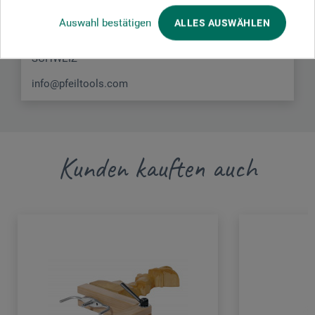
Dennliweg 29
Auswahl bestätigen
ALLES AUSWÄHLEN
4900 Langenthal
SCHWEIZ
info@pfeiltools.com
Kunden kauften auch