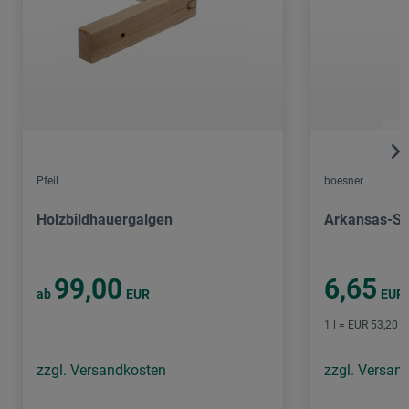
Pfeil
boesner
Holzbildhauergalgen
Arkansas-Sch
99,00
6,65
ab
EUR
EUR
1 l = EUR 53,20 /
zzgl. Versandkosten
zzgl. Versan