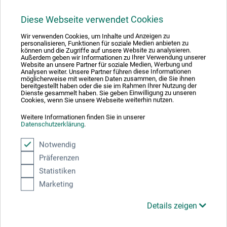
Produktbewertungen (0)
Diese Webseite verwendet Cookies
Schreiben Sie die erste Bewertung zu diesem Produkt
Wir verwenden Cookies, um Inhalte und Anzeigen zu
personalisieren, Funktionen für soziale Medien anbieten zu
können und die Zugriffe auf unsere Website zu analysieren.
Außerdem geben wir Informationen zu Ihrer Verwendung unserer
JETZT PRODUKT BEWERTEN
Website an unsere Partner für soziale Medien, Werbung und
Analysen weiter. Unsere Partner führen diese Informationen
möglicherweise mit weiteren Daten zusammen, die Sie ihnen
bereitgestellt haben oder die sie im Rahmen Ihrer Nutzung der
Dienste gesammelt haben. Sie geben Einwilligung zu unseren
Cookies, wenn Sie unsere Webseite weiterhin nutzen.
Weitere Informationen finden Sie in unserer
Datenschutzerklärung
.
Hersteller-Kontakt
Notwendig
Präferenzen
Hier finden Sie die Kontaktdaten des Herstellers zu
Statistiken
diesem Produkt.
Marketing
F. Zulauf Messerschmiede und Werkzeugfabrikations
Details zeigen
AG