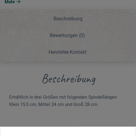
Mehr
Beschreibung
Bewertungen
(0)
Hersteller-Kontakt
Beschreibung
Erhältlich in drei Größen mit folgenden Spindellängen:
Klein 15,5 cm, Mittel 24 cm und Groß 28 cm.