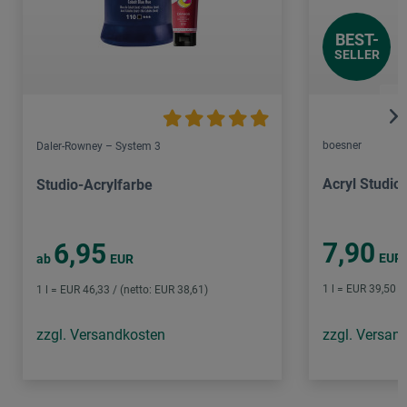
BEST-
SELLER
boesner
Daler-Rowney – System 3
Acryl Studio
Studio-Acrylfarbe
7,90
6,95
EUR
ab
EUR
1 l = EUR 39,50 /
1 l = EUR 46,33 / (netto: EUR 38,61)
zzgl. Versandkosten
zzgl. Versan