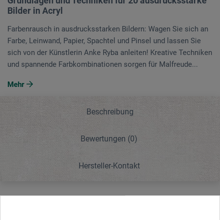
Grundlagen und Techniken für 20 ausdrucksstarke
Bilder in Acryl
Farbenrausch in ausdrucksstarken Bildern: Wagen Sie sich an
Farbe, Leinwand, Papier, Spachtel und Pinsel und lassen Sie
sich von der Künstlerin Anke Ryba anleiten! Kreative Techniken
und spannende Farbkombinationen sorgen für Malfreude...
Mehr
Beschreibung
Bewertungen
(0)
Hersteller-Kontakt
Beschreibung