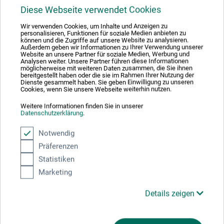
Diese Webseite verwendet Cookies
Grundlagen und Techniken für 20
Wir verwenden Cookies, um Inhalte und Anzeigen zu
personalisieren, Funktionen für soziale Medien anbieten zu
ausdrucksstarke Bilder in Acryl
können und die Zugriffe auf unsere Website zu analysieren.
Außerdem geben wir Informationen zu Ihrer Verwendung unserer
Website an unsere Partner für soziale Medien, Werbung und
Farbenrausch in ausdrucksstarken Bildern: Wagen Sie
Analysen weiter. Unsere Partner führen diese Informationen
sich an Farbe, Leinwand, Papier, Spachtel und Pinsel und
möglicherweise mit weiteren Daten zusammen, die Sie ihnen
bereitgestellt haben oder die sie im Rahmen Ihrer Nutzung der
lassen Sie sich von der Künstlerin Anke Ryba anleiten!
Dienste gesammelt haben. Sie geben Einwilligung zu unseren
Cookies, wenn Sie unsere Webseite weiterhin nutzen.
Kreative Techniken und spannende Farbkombinationen
sorgen für Malfreude und jede Menge künstlerische
Weitere Informationen finden Sie in unserer
Datenschutzerklärung
.
Inspiration. Alle Grundlagen zu Farben, Material und
Technik ausführlich erklärt. Praktisch und inspirierend: 20
Notwendig
Motive Schritt-für-Schritt malen inklusive Tipps vom Profi.
Präferenzen
Statistiken
128 S., farb. Abb., 20,5 x 24,1 cm, geb., dt., EMF 2022
Marketing
Details zeigen
Produktbewertungen (0)