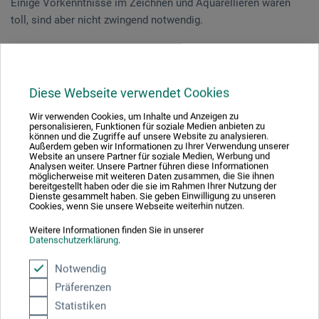
Einige Vorkenntnisse im Zeichnen und Aquarellieren wären
toll, sind aber nicht zwingend notwendig.
Veranstaltungsdatum
Diese Webseite verwendet Cookies
18. Jul. 2026
Wir verwenden Cookies, um Inhalte und Anzeigen zu
10:30 - 15:30 Uhr
personalisieren, Funktionen für soziale Medien anbieten zu
können und die Zugriffe auf unsere Website zu analysieren.
Außerdem geben wir Informationen zu Ihrer Verwendung unserer
Website an unsere Partner für soziale Medien, Werbung und
Sie schauen derzeitig auf eine vergangene
Analysen weiter. Unsere Partner führen diese Informationen
Veranstaltung
möglicherweise mit weiteren Daten zusammen, die Sie ihnen
bereitgestellt haben oder die sie im Rahmen Ihrer Nutzung der
Dienste gesammelt haben. Sie geben Einwilligung zu unseren
Cookies, wenn Sie unsere Webseite weiterhin nutzen.
Weitere Informationen finden Sie in unserer
Datenschutzerklärung
.
Veranstaltungsort
Notwendig
boesner Hannover
Präferenzen
Statistiken