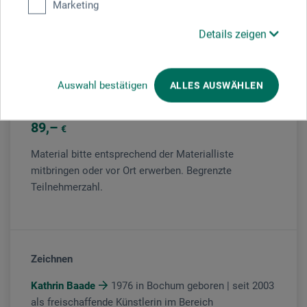
Marketing
Veranstaltungsleiter/in
Details zeigen
Kathrin Baade
Auswahl bestätigen
ALLES AUSWÄHLEN
Kursgebühr
89
€
Material bitte entsprechend der Materialliste
mitbringen oder vor Ort erwerben. Begrenzte
Teilnehmerzahl.
Zeichnen
Kathrin Baade
1976 in Bochum geboren | seit 2003
als freischaffende Künstlerin im Bereich