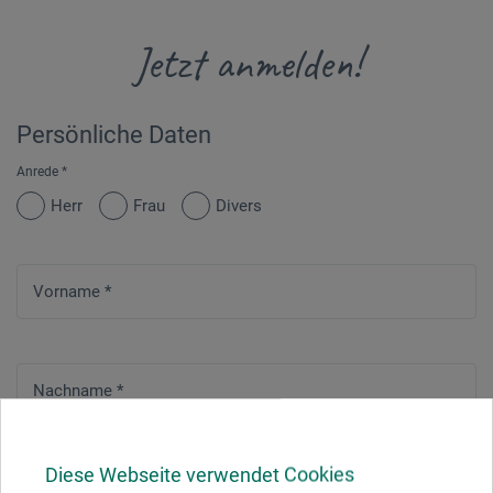
Jetzt anmelden!
Persönliche Daten
Anrede
*
Herr
Frau
Divers
Vorname
*
Nachname
*
Diese Webseite verwendet Cookies
Straße
*