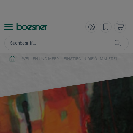
WELLEN UND MEER – EINSTIEG IN DIE ÖLMALEREI