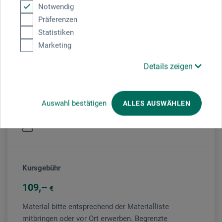
Notwendig
Präferenzen
Statistiken
Veranstaltungsort
Marketing
boesner Hannover
Details zeigen
Auswahl bestätigen
ALLES AUSWÄHLEN
Veranstaltungsleiter/in
Elena Veselova
Kursgebühr
109
€
Material bitte entsprechend der Materialliste
mitbringen oder vor Ort erwerben. Begrenzte