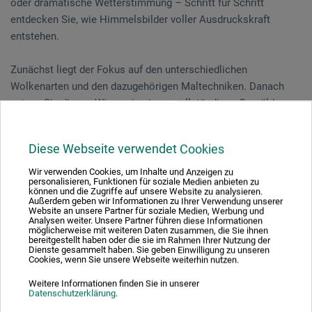
oder dramatische Wetterstimmung – Schritt für Schritt
entdecken Sie, wie Himmelsbilder voller Ausdruckskraft
entstehen.
Zunächst liegt der Fokus auf den unterschiedlichen
Wolkenarten und den dazugehörigen Maltechniken. Danach
setzen Sie dieses Wissen in einem vollständigen Gemälde um,
in dem Himmel und Wolken die Atmosphäre bestimmen.
Diese Webseite verwendet Cookies
Vorkenntnisse sind nicht erforderlich.
Wir verwenden Cookies, um Inhalte und Anzeigen zu
personalisieren, Funktionen für soziale Medien anbieten zu
können und die Zugriffe auf unsere Website zu analysieren.
Außerdem geben wir Informationen zu Ihrer Verwendung unserer
Veranstaltungsdatum
Website an unsere Partner für soziale Medien, Werbung und
Analysen weiter. Unsere Partner führen diese Informationen
25. Jul. 2026
möglicherweise mit weiteren Daten zusammen, die Sie ihnen
bereitgestellt haben oder die sie im Rahmen Ihrer Nutzung der
10:30 - 16:30 Uhr
Dienste gesammelt haben. Sie geben Einwilligung zu unseren
Cookies, wenn Sie unsere Webseite weiterhin nutzen.
Weitere Informationen finden Sie in unserer
Sie schauen derzeitig auf eine vergangene
Datenschutzerklärung
.
Veranstaltung