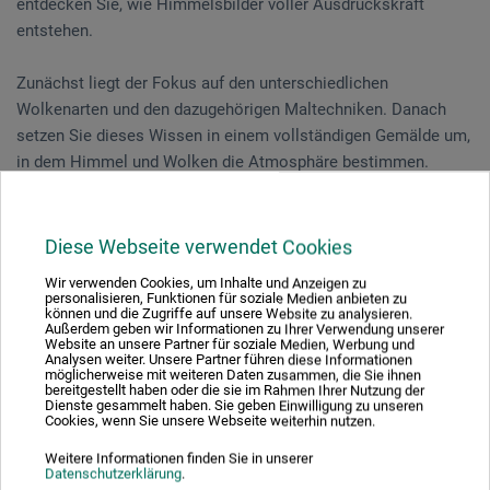
entdecken Sie, wie Himmelsbilder voller Ausdruckskraft
entstehen.
Zunächst liegt der Fokus auf den unterschiedlichen
Wolkenarten und den dazugehörigen Maltechniken. Danach
setzen Sie dieses Wissen in einem vollständigen Gemälde um,
in dem Himmel und Wolken die Atmosphäre bestimmen.
Vorkenntnisse sind nicht erforderlich.
Diese Webseite verwendet Cookies
Wir verwenden Cookies, um Inhalte und Anzeigen zu
Veranstaltungsdatum
personalisieren, Funktionen für soziale Medien anbieten zu
können und die Zugriffe auf unsere Website zu analysieren.
Außerdem geben wir Informationen zu Ihrer Verwendung unserer
27. Jun. 2026
Website an unsere Partner für soziale Medien, Werbung und
Analysen weiter. Unsere Partner führen diese Informationen
10:30 - 15:30 Uhr
möglicherweise mit weiteren Daten zusammen, die Sie ihnen
bereitgestellt haben oder die sie im Rahmen Ihrer Nutzung der
Dienste gesammelt haben. Sie geben Einwilligung zu unseren
Cookies, wenn Sie unsere Webseite weiterhin nutzen.
Sie schauen derzeitig auf eine vergangene
Veranstaltung
Weitere Informationen finden Sie in unserer
Datenschutzerklärung
.