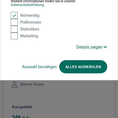
Weitere Informationen finden Sie in unserer
Datenschutzerklärung
.
Sie schauen derzeitig auf eine vergangene
Veranstaltung
Notwendig
Präferenzen
Statistiken
Marketing
Veranstaltungsort
Details zeigen
boesner Düsseldorf
Auswahl bestätigen
ALLES AUSWÄHLEN
Veranstaltungsleiter/in
Werner Kases
Kursgebühr
349
€