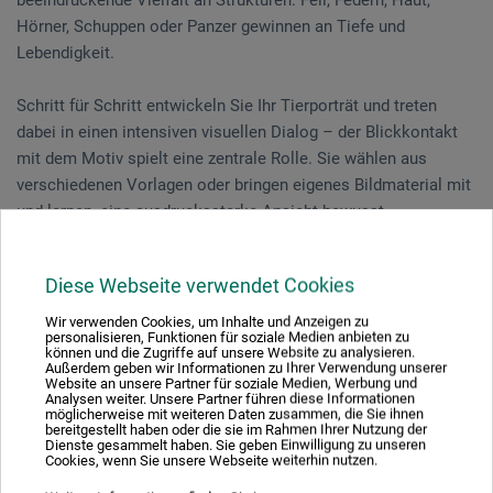
Hörner, Schuppen oder Panzer gewinnen an Tiefe und
Lebendigkeit.
Schritt für Schritt entwickeln Sie Ihr Tierporträt und treten
dabei in einen intensiven visuellen Dialog – der Blickkontakt
mit dem Motiv spielt eine zentrale Rolle. Sie wählen aus
verschiedenen Vorlagen oder bringen eigenes Bildmaterial mit
und lernen, eine ausdrucksstarke Ansicht bewusst
auszuwählen. Geduld, Ausdauer und Ihr persönlicher
Zeichenstil führen zum individuellen Ergebnis.
Diese Webseite verwendet Cookies
Vorkenntnisse sind nicht erforderlich. Am Ende wird Ihr Werk
Wir verwenden Cookies, um Inhalte und Anzeigen zu
personalisieren, Funktionen für soziale Medien anbieten zu
fixiert und kann auf Wunsch gerahmt werden.
können und die Zugriffe auf unsere Website zu analysieren.
Außerdem geben wir Informationen zu Ihrer Verwendung unserer
Website an unsere Partner für soziale Medien, Werbung und
Analysen weiter. Unsere Partner führen diese Informationen
möglicherweise mit weiteren Daten zusammen, die Sie ihnen
Veranstaltungsdatum
bereitgestellt haben oder die sie im Rahmen Ihrer Nutzung der
Dienste gesammelt haben. Sie geben Einwilligung zu unseren
Cookies, wenn Sie unsere Webseite weiterhin nutzen.
23. - 25. Jul. 2026