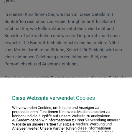
jeher.
In diesem Kurs lernen Sie, wie man all diese Details mit
Buntstiften realistisch zu Papier bringt. Schritt für Schritt
erfahren Sie, wie Fellstrukturen entstehen, wie Licht und
Schatten Tiefe verleihen und wie ein Tierporträt zum Leben
erwacht. Die Buntstifttechnik erlaubt eine besondere Nähe
zum Motiv: durch feine Striche, Schicht für Schicht, wird aus
einer einfachen Zeichnung ein realistisches Bild, das
Persönlichkeit und Ausdruck einfängt.
Der Kurs ist sowohl für Einsteiger geeignet, die erste Einblicke
ins Zeichnen mit Buntstift gewinnen möchten, als auch für
Fortgeschrittene, die ihre Technik vertiefen und verfeinern
Diese Webseite verwendet Cookies
wollen.
Wir verwenden Cookies, um Inhalte und Anzeigen zu
personalisieren, Funktionen für soziale Medien anbieten zu
Es wird ein gemeinsames Motiv vorbereitet, aber Sie sind
können und die Zugriffe auf unsere Website zu analysieren.
Außerdem geben wir Informationen zu Ihrer Verwendung unserer
herzlich eingeladen, eine eigene Wunschvorlage mitzubringen
Website an unsere Partner für soziale Medien, Werbung und
und zu bearbeiten.
Analysen weiter. Unsere Partner führen diese Informationen