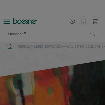
TIERE ZUM LEBEN ERWECKEN – REALISTISCHES ZEICHNE