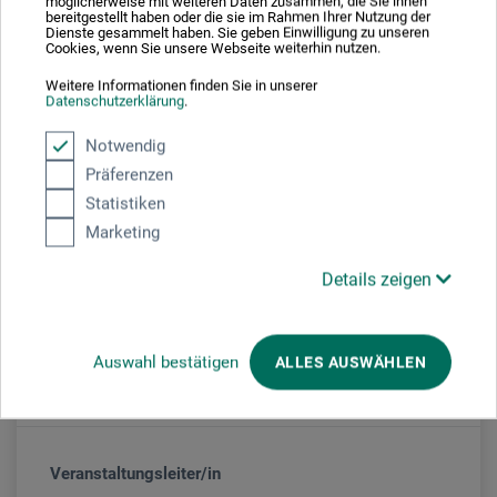
möglicherweise mit weiteren Daten zusammen, die Sie ihnen
bereitgestellt haben oder die sie im Rahmen Ihrer Nutzung der
Dienste gesammelt haben. Sie geben Einwilligung zu unseren
Cookies, wenn Sie unsere Webseite weiterhin nutzen.
Veranstaltungsdatum
Weitere Informationen finden Sie in unserer
Datenschutzerklärung
.
06. Aug. 2026
10:30 - 16:30 Uhr
Notwendig
Präferenzen
Sie schauen derzeitig auf eine vergangene
Statistiken
Veranstaltung
Marketing
Details zeigen
Veranstaltungsort
Auswahl bestätigen
ALLES AUSWÄHLEN
boesner Frankfurt
Veranstaltungsleiter/in