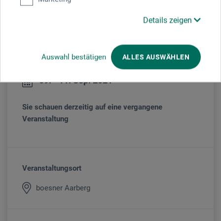
Bildern, an denen ich gerade arbeite, das ist meine Gegenwart.
Da-Sein."
Details zeigen
www.urs-taverner.ch
Auswahl bestätigen
ALLES AUSWÄHLEN
Veranstaltungsdatum
09. - 11. Sep. 2021
Sie schauen derzeitig auf eine vergangene
Veranstaltung
Veranstaltungsort
boesner Aarberg