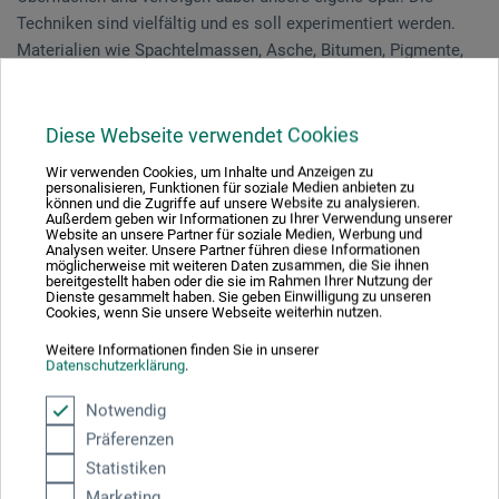
Techniken sind vielfältig und es soll experimentiert werden.
Materialien wie Spachtelmassen, Asche, Bitumen, Pigmente,
Baustoffe und Acrylfarben werden geschichtet, aufgetragen,
gespachtelt und abgekratzt. Im schöpferischen Prozess
überlassen wir einiges dem Zufall, entdecken, sortieren,
Diese Webseite verwendet Cookies
sparen aus oder überarbeiten weiter.
Wir verwenden Cookies, um Inhalte und Anzeigen zu
personalisieren, Funktionen für soziale Medien anbieten zu
können und die Zugriffe auf unsere Website zu analysieren.
Sie werden individuell, basierend auf Vorkenntnissen und
Außerdem geben wir Informationen zu Ihrer Verwendung unserer
Website an unsere Partner für soziale Medien, Werbung und
Erfahrungen, durch den Kursleiter begleitet. Bringen Sie
Analysen weiter. Unsere Partner führen diese Informationen
Neugierde, Kreativität und Experimentierfreude mit.
möglicherweise mit weiteren Daten zusammen, die Sie ihnen
bereitgestellt haben oder die sie im Rahmen Ihrer Nutzung der
Dienste gesammelt haben. Sie geben Einwilligung zu unseren
Cookies, wenn Sie unsere Webseite weiterhin nutzen.
Aarberg | 3 Tage 09.09.-11.09.2021
Weitere Informationen finden Sie in unserer
Datenschutzerklärung
.
Urs Taverner
| seit 1990 Kunstschaffender | Ausbildungen bei
Notwendig
renommierten Kunstschaffenden | zahlreiche Ausstellungen in
Präferenzen
der Schweiz, Deutschland und den USA | Donauer Kunstpreis
Statistiken
der Stadt Ulm 2019 | "Ich habe Bilder hinter mir, und an den
Marketing