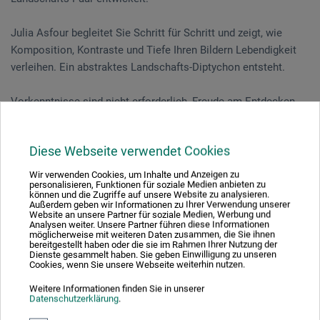
Julia Asfour begleitet Sie Schritt für Schritt und zeigt, wie
Komposition, Kontraste und Tiefe Ihren Bildern Lebendigkeit
verleihen. Ein abstraktes Landschafts-Diptychon entsteht.
Vorkenntnisse sind nicht erforderlich, Freude am Entdecken
genügt.
Diese Webseite verwendet Cookies
Veranstaltungsdatum
Wir verwenden Cookies, um Inhalte und Anzeigen zu
personalisieren, Funktionen für soziale Medien anbieten zu
können und die Zugriffe auf unsere Website zu analysieren.
23. Jul. 2026
Außerdem geben wir Informationen zu Ihrer Verwendung unserer
Website an unsere Partner für soziale Medien, Werbung und
10:30 - 16:30 Uhr
Analysen weiter. Unsere Partner führen diese Informationen
möglicherweise mit weiteren Daten zusammen, die Sie ihnen
bereitgestellt haben oder die sie im Rahmen Ihrer Nutzung der
Dienste gesammelt haben. Sie geben Einwilligung zu unseren
Sie schauen derzeitig auf eine vergangene
Cookies, wenn Sie unsere Webseite weiterhin nutzen.
Veranstaltung
Weitere Informationen finden Sie in unserer
Datenschutzerklärung
.