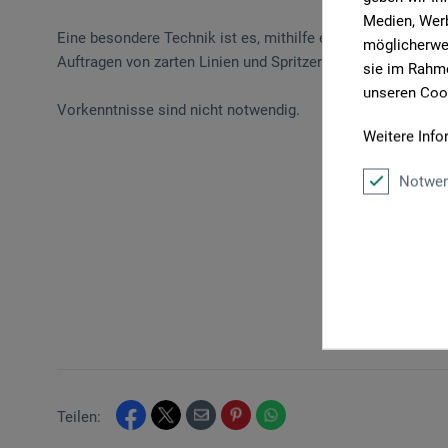
Medien, Werb
Eine besondere Technik ist es, mithilfe einer Plastikkarte 
möglicherwei
Auftragen von zarten Linien und Spritzern sorgt dann für 
sie im Rahme
unseren Cook
Vorkenntnisse sind nicht notwendig.
Weitere Info
Notwen
Teilen: