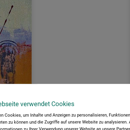
n abstraktes Acrylbild mit Spachtel und Malmesser anfertigen
ebseite verwendet Cookies
ird die ewige Frage: „Was soll ich malen?“ der Vergangenheit
Erstellung des Hintergrundes und die Erarbeitung einer
n Cookies, um Inhalte und Anzeigen zu personalisieren, Funktionen 
ives Spachtelerlebnis. Harmonische Farbübergänge werden mit
ten zu können und die Zugriffe auf unsere Website zu analysieren
formationen zu Ihrer Verwendung unserer Website an unsere Partner 