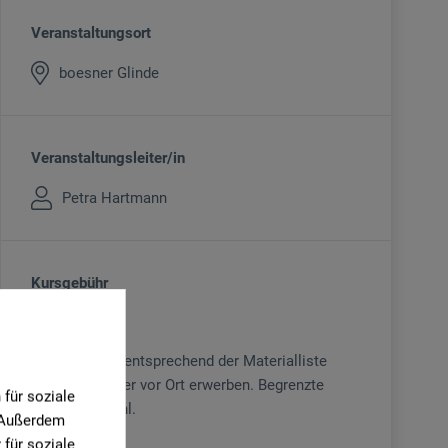
Veranstaltungsort
boesner Glinde
Veranstaltungsleiter/in
Petra Hartmann
Kursgebühr
109
€
Material bitte entsprechend der Materialliste
mitbringen oder vor Ort erwerben. Begrenzte
für soziale
Teilnehmerzahl.
. Außerdem
für soziale