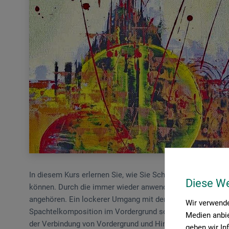
In diesem Kurs erlernen Sie, wie Sie Schritt für Schritt ei
Diese W
können. Durch die immer wieder anwendbare Schrittfolge w
angehören. Ein lockerer Umgang mit der Acrylfarbe für die 
Wir verwende
Spachtelkomposition im Vordergrund sorgen für ein posit
Medien anbie
der Verbindung von Vordergrund und Hintergrund erreicht.
geben wir In