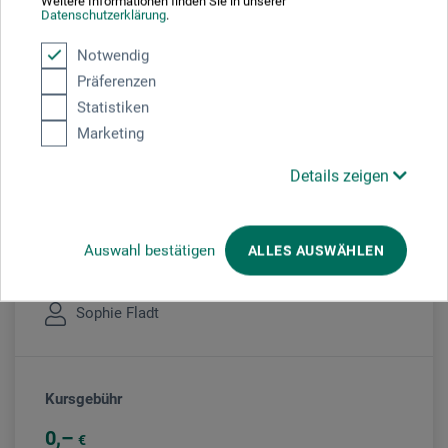
Weitere Informationen finden Sie in unserer
Datenschutzerklärung
.
Sie schauen derzeitig auf eine vergangene
Veranstaltung
Notwendig
Präferenzen
Statistiken
Marketing
Veranstaltungsort
Details zeigen
boesner Mutterstadt
Auswahl bestätigen
ALLES AUSWÄHLEN
Veranstaltungsleiter/in
Sophie Fladt
Kursgebühr
0
€