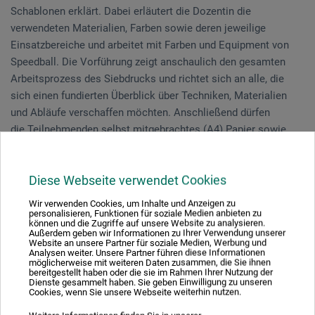
Schablonen erklärt. Dabei erläutert die Dozentin die
verwendeten Materialien, Farben sowie deren jeweilige
Einsatzbereiche und arbeitet mit Farben und Equipment von
Speedball. Die Vorführung zeigt anschaulich den gesamten
Arbeitsprozess des Siebdrucks und richtet sich an alle, die
sich einen fundierten Überblick über Techniken, Materialien
und Abläufe verschaffen möchten. Anschließend dürfen
die Teilnehmenden selbst mitgebrachtes (A4) Papier sowie
Taschen bedrucken.
Diese Webseite verwendet Cookies
Kostenlose Vorführung, Anmeldung erforderlich. Begrenzte
Teilnehmerzahl.
Wir verwenden Cookies, um Inhalte und Anzeigen zu
personalisieren, Funktionen für soziale Medien anbieten zu
können und die Zugriffe auf unsere Website zu analysieren.
Außerdem geben wir Informationen zu Ihrer Verwendung unserer
Website an unsere Partner für soziale Medien, Werbung und
Veranstaltungsdatum
Analysen weiter. Unsere Partner führen diese Informationen
möglicherweise mit weiteren Daten zusammen, die Sie ihnen
bereitgestellt haben oder die sie im Rahmen Ihrer Nutzung der
18. Jun. 2026
Dienste gesammelt haben. Sie geben Einwilligung zu unseren
Cookies, wenn Sie unsere Webseite weiterhin nutzen.
11:30 - 14:30 Uhr