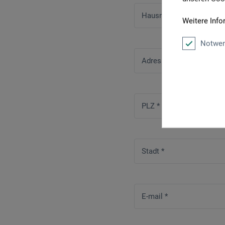
Hausnummer
*
Weitere Info
Notwen
Adresszusatz / Firma
PLZ
*
Stadt
*
E-mail
*