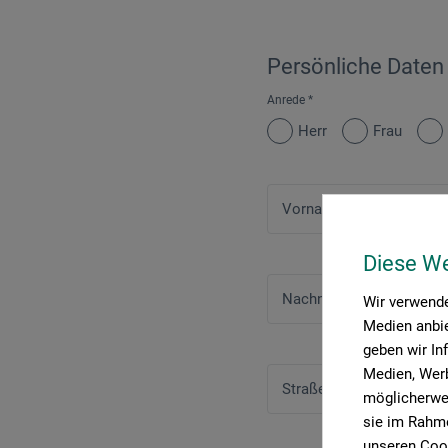
Persönliche Daten
Anrede
*
Herr
Frau
Vorname
*
Diese W
Nachname
*
Wir verwende
Medien anbie
geben wir In
Medien, Werb
Straße
*
möglicherwei
sie im Rahme
unseren Cook