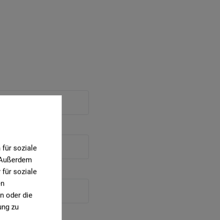
für soziale
. Außerdem
für soziale
en
n oder die
ung zu