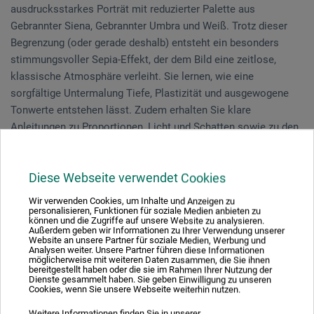
ausdrucksstarkes Porträt mit reduzierter Palette aus
Gebrannter Siena, Gebrannter Umbra und Weiß. Trotz dieser
Begrenzung (oder gerade deshalb) entsteht ein besonders
stimmungsvoller Sepia-Effekt, der dem Bild eine zeitlose,
klassische Atmosphäre verleiht. Sie lernen, wie eine
sorgfältige Untermalung Tiefe, Plastizität und ausgewogene
Tonwerte entstehen lässt. Zudem erhalten Sie klare
Anleitungen zu Proportionen, Licht und Schatten sowie zu den
wichtigsten anatomischen Strukturen des Gesichts.
Vorkenntnisse sind nicht erforderlich.
Diese Webseite verwendet Cookies
Wir verwenden Cookies, um Inhalte und Anzeigen zu
personalisieren, Funktionen für soziale Medien anbieten zu
können und die Zugriffe auf unsere Website zu analysieren.
Veranstaltungsdatum
Außerdem geben wir Informationen zu Ihrer Verwendung unserer
Website an unsere Partner für soziale Medien, Werbung und
Analysen weiter. Unsere Partner führen diese Informationen
18. Jun. 2026
möglicherweise mit weiteren Daten zusammen, die Sie ihnen
bereitgestellt haben oder die sie im Rahmen Ihrer Nutzung der
11:00 - 16:00 Uhr
Dienste gesammelt haben. Sie geben Einwilligung zu unseren
Cookies, wenn Sie unsere Webseite weiterhin nutzen.
Sie schauen derzeitig auf eine vergangene
Weitere Informationen finden Sie in unserer