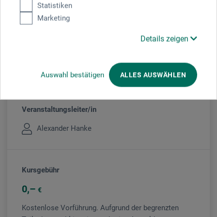
Veranstaltung
Statistiken
Marketing
Details zeigen
Veranstaltungsort
boesner Hamburg-Altona
Auswahl bestätigen
ALLES AUSWÄHLEN
Veranstaltungsleiter/in
Alexander Hanke
Kursgebühr
0
€
Kostenlose Vorführung. Aufgrund der begrenzten