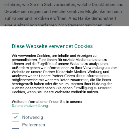
erfahren, wie Sie ein Sieb vorbereiten, welche Druckfarben und
Gewebe sich eignen und welche kreativen Möglichkeiten sich
auf Papier und Textilien eröffnen. Alex Hanke demonstriert
eine Vielzahl von Verfahren. Von Papierschablonen über
Zeichenflüssigkeit bis hin zur Fotoemulsion.
Diese Webseite verwendet Cookies
Der Dozent zeigt anhand seiner eigenen Designs und Siebe,
wie vielfältig der Siebdruck eingesetzt werden kann.
Wir verwenden Cookies, um Inhalte und Anzeigen zu
Anschließend habe Sie die Möglichkeit selbst mitgebrachtes
personalisieren, Funktionen für soziale Medien anbieten zu
können und die Zugriffe auf unsere Website zu analysieren.
(DIN A4) Papier sowie Taschen zu bedrucken.
Außerdem geben wir Informationen zu Ihrer Verwendung unserer
Website an unsere Partner für soziale Medien, Werbung und
Analysen weiter. Unsere Partner führen diese Informationen
möglicherweise mit weiteren Daten zusammen, die Sie ihnen
bereitgestellt haben oder die sie im Rahmen Ihrer Nutzung der
Veranstaltungsdatum
Dienste gesammelt haben. Sie geben Einwilligung zu unseren
Cookies, wenn Sie unsere Webseite weiterhin nutzen.
18. Jun. 2026
Weitere Informationen finden Sie in unserer
Datenschutzerklärung
.
14:00 - 17:00 Uhr
Notwendig
Sie schauen derzeitig auf eine vergangene
Präferenzen