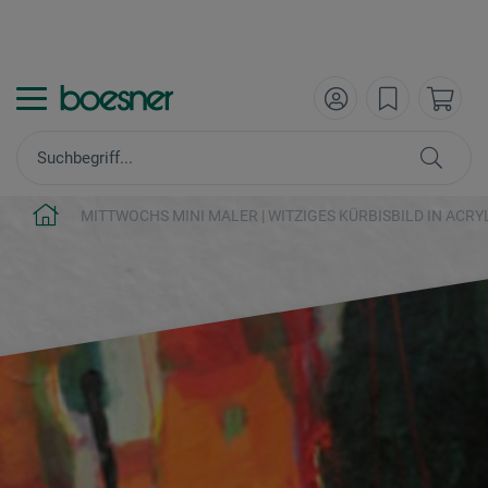
MITTWOCHS MINI MALER | WITZIGES KÜRBISBILD IN ACRY