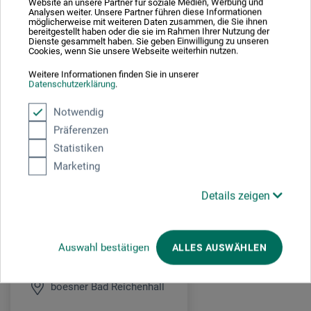
Website an unsere Partner für soziale Medien, Werbung und
Bitte Malkleidung und Getränk mitbringen. Um Anmeldung wird
Analysen weiter. Unsere Partner führen diese Informationen
gebeten:
events.badreichenhall@boesner.com
möglicherweise mit weiteren Daten zusammen, die Sie ihnen
bereitgestellt haben oder die sie im Rahmen Ihrer Nutzung der
Dienste gesammelt haben. Sie geben Einwilligung zu unseren
Cookies, wenn Sie unsere Webseite weiterhin nutzen.
UNKOSTENBEITRAG: 10,- € pro Kind in Begleitung eines
Erziehungsberechtigten.
Weitere Informationen finden Sie in unserer
Datenschutzerklärung
.
(Preis gilt für beide zusammen). Der Einstieg ist jederzeit
möglich.
Notwendig
Präferenzen
Statistiken
Veranstaltungsdatum
Marketing
21. Okt. 2026
Details zeigen
15:00 - 16:30 Uhr
Auswahl bestätigen
ALLES AUSWÄHLEN
Veranstaltungsort
boesner Bad Reichenhall