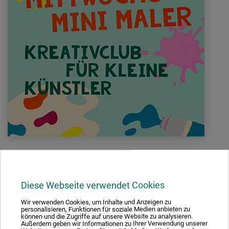
FÜR KLEINE KÜNSTLER MIT GROSSEN IDEEN – KLECKSEN
ERLAUBT, SPASS GARANTIERT.
Daniela Maria Lisker
Diese Webseite verwendet Cookies
Wir verwenden Cookies, um Inhalte und Anzeigen zu
Jeden Mittwoch von 15:00 – 16:30 Uhr für Kinder von 5 bis 12
personalisieren, Funktionen für soziale Medien anbieten zu
können und die Zugriffe auf unsere Website zu analysieren.
Jahren in Begleitung eines Erziehungsberechtigten.
Außerdem geben wir Informationen zu Ihrer Verwendung unserer