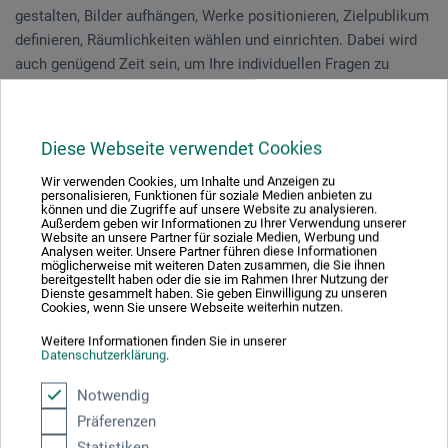
gestalten, Bilder aufhängen, Werke positionieren, Zielpublikum
definieren, Räumlichkeiten wählen und einrichten. Dabei wird
auch genügend Zeit sein, um Ihre individuellen Fragen zu
beantworten. Nach diesem Seminar sind Sie gut gerüstet und
motiviert, Ihre eigene Ausstellung zu realisieren.
Diese Webseite verwendet Cookies
Sie bringen ein eigenes Kunstwerk mit.
Wir verwenden Cookies, um Inhalte und Anzeigen zu
personalisieren, Funktionen für soziale Medien anbieten zu
können und die Zugriffe auf unsere Website zu analysieren.
Außerdem geben wir Informationen zu Ihrer Verwendung unserer
Veranstaltungsdatum
Website an unsere Partner für soziale Medien, Werbung und
Analysen weiter. Unsere Partner führen diese Informationen
möglicherweise mit weiteren Daten zusammen, die Sie ihnen
11. Jun. 2026
bereitgestellt haben oder die sie im Rahmen Ihrer Nutzung der
Dienste gesammelt haben. Sie geben Einwilligung zu unseren
10:30 - 16:30 Uhr
Cookies, wenn Sie unsere Webseite weiterhin nutzen.
Weitere Informationen finden Sie in unserer
Sie schauen derzeitig auf eine vergangene
Datenschutzerklärung
.
Veranstaltung
Notwendig
Präferenzen
Statistiken