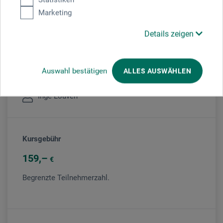
Marketing
Veranstaltungsort
Details zeigen
boesner Münster
Auswahl bestätigen
ALLES AUSWÄHLEN
Veranstaltungsleiter/in
Inge Louven
Kursgebühr
159
€
Begrenzte Teilnehmerzahl.