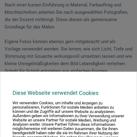
Nach einer kurzen Einführung in Material, Farbauftrag und
Mischtechniken arbeiten Sie nach ausgewählten Fotografien,
die der Dozent mitbringt. Diese dienen als gemeinsame
Grundlage für das Malen.
Eigene Fotos können ebenso gern mitgebracht und als
Vorlage verwendet werden. Sie lernen, wie sich Licht, Tiefe und
Stimmung mit Gouache wirkungsvoll umsetzen lassen und wie
kleine Unregelmäßigkeiten dem Bild Lebendigkeit verleihen.
Schritt für Schritt entstehen aus einfachen Formen
ausdrucksstarke Bilder.
Diese Webseite verwendet Cookies
Am Ende des Kurses nehmen Sie nicht nur ein eigenes
Gouache-Bild, sondern auch ein neues Gefühl für Farbe, Mut
Wir verwenden Cookies, um Inhalte und Anzeigen zu
zum Experiment und viele praktische Tipps für das
personalisieren, Funktionen für soziale Medien anbieten zu
können und die Zugriffe auf unsere Website zu analysieren.
Weiterarbeiten zu Hause mit.
Außerdem geben wir Informationen zu Ihrer Verwendung unserer
Website an unsere Partner für soziale Medien, Werbung und
Analysen weiter. Unsere Partner führen diese Informationen
möglicherweise mit weiteren Daten zusammen, die Sie ihnen
bereitgestellt haben oder die sie im Rahmen Ihrer Nutzung der