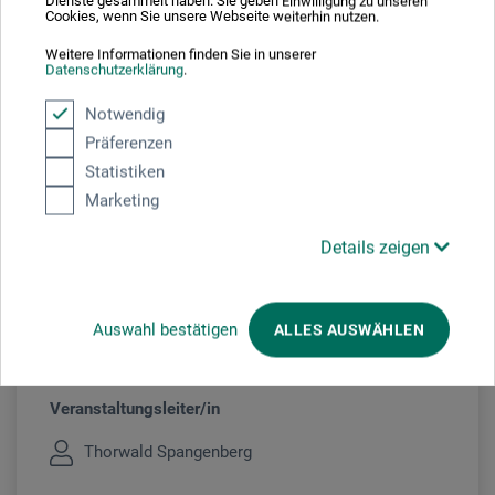
Veranstaltungsdatum
Dienste gesammelt haben. Sie geben Einwilligung zu unseren
Cookies, wenn Sie unsere Webseite weiterhin nutzen.
03. Jul. 2026
Weitere Informationen finden Sie in unserer
Datenschutzerklärung
.
10:30 - 16:30 Uhr
Notwendig
Sie schauen derzeitig auf eine vergangene
Präferenzen
Veranstaltung
Statistiken
Marketing
Details zeigen
Veranstaltungsort
boesner Münster
Auswahl bestätigen
ALLES AUSWÄHLEN
Veranstaltungsleiter/in
Thorwald Spangenberg