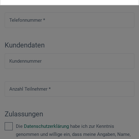
Telefonnummer
*
Kundendaten
Kundennummer
Anzahl Teilnehmer
*
Zulassungen
Die
Datenschutzerklärung
habe ich zur Kenntnis
genommen und willige ein, dass meine Angaben, Name,