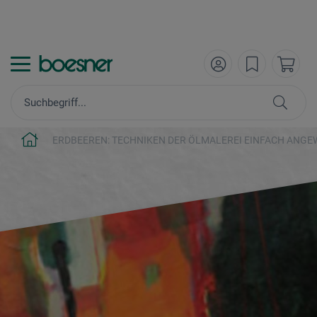
ERDBEEREN: TECHNIKEN DER ÖLMALEREI EINFACH ANG