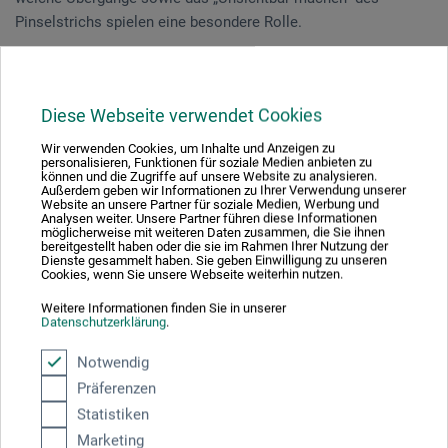
Pinselstrichs spielen eine besondere Rolle.
Vorkenntnisse mit der Ölmalerei sind nicht nötig.
Diese Webseite verwendet Cookies
Veranstaltungsdatum
Wir verwenden Cookies, um Inhalte und Anzeigen zu
personalisieren, Funktionen für soziale Medien anbieten zu
können und die Zugriffe auf unsere Website zu analysieren.
22. Jun. 2026
Außerdem geben wir Informationen zu Ihrer Verwendung unserer
Website an unsere Partner für soziale Medien, Werbung und
10:30 - 16:30 Uhr
Analysen weiter. Unsere Partner führen diese Informationen
möglicherweise mit weiteren Daten zusammen, die Sie ihnen
bereitgestellt haben oder die sie im Rahmen Ihrer Nutzung der
Dienste gesammelt haben. Sie geben Einwilligung zu unseren
Sie schauen derzeitig auf eine vergangene
Cookies, wenn Sie unsere Webseite weiterhin nutzen.
Veranstaltung
Weitere Informationen finden Sie in unserer
Datenschutzerklärung
.
Notwendig
Veranstaltungsort
Präferenzen
Statistiken
boesner Düsseldorf
Marketing