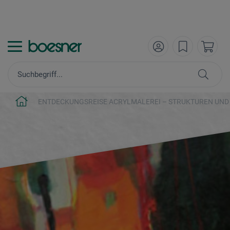
ENTDECKUNGSREISE ACRYLMALEREI – STRUKTUREN UND 