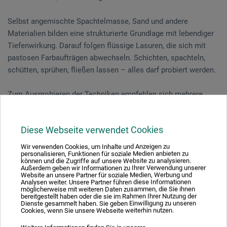
Selbst angemischte Spachtelmasse, Sand und andere
Materialien bilden eine strukturierte Grundlage mit lebendiger
Tiefenwirkung. Darauf folgen flüssige Lasuren, die sich mit
pastosen Farbaufträgen abwechseln. Schichten, spachteln,
schütten, sprühen, fließen lassen – alles darf probiert werden.
Zum Ausprobieren der Techniken empfehlen sich mehrere
kleine Leinwände, mit denen Sie eine Serie erarbeiten können.
Diese Webseite verwendet Cookies
Dieser Kurs ist auch für Anfänger ohne Vorkenntnisse
geeignet.
Wir verwenden Cookies, um Inhalte und Anzeigen zu
personalisieren, Funktionen für soziale Medien anbieten zu
können und die Zugriffe auf unsere Website zu analysieren.
Außerdem geben wir Informationen zu Ihrer Verwendung unserer
Website an unsere Partner für soziale Medien, Werbung und
Veranstaltungsdatum
Analysen weiter. Unsere Partner führen diese Informationen
möglicherweise mit weiteren Daten zusammen, die Sie ihnen
bereitgestellt haben oder die sie im Rahmen Ihrer Nutzung der
31. - 01. Aug. 2026
Dienste gesammelt haben. Sie geben Einwilligung zu unseren
Cookies, wenn Sie unsere Webseite weiterhin nutzen.