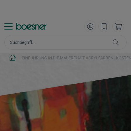
EINFÜHRUNG IN DIE MALEREI MIT ACRYLFARBEN | KOST