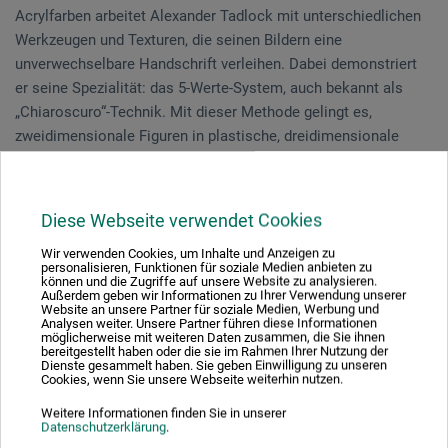
Acrylfarben arbeitet Alexander Tadlock mit unterschiedlichen
Werkzeugen und Texturen, die seinen Bildern eine
unverwechselbare Handschrift verleihen. Dabei demonstriert
er seine Spezialität: das 5-Werte-System, auch bekannt als
„Chiaroscuro“-Technik. Mit dieser Methode gelingt es,
zweidimensionale Figuren in plastische, dreidimensionale
Formen zu übersetzen.
Die kostenlose Vorführung bietet wertvolle Einblicke in
Diese Webseite verwendet Cookies
Technik, Material und künstlerisches Denken – und lädt Sie
Wir verwenden Cookies, um Inhalte und Anzeigen zu
dazu ein, die Möglichkeiten der Acrylmalerei neu zu entdecken.
personalisieren, Funktionen für soziale Medien anbieten zu
können und die Zugriffe auf unsere Website zu analysieren.
Außerdem geben wir Informationen zu Ihrer Verwendung unserer
Es findet eine Pause von 15:00 bis 15:30 Uhr statt.
Website an unsere Partner für soziale Medien, Werbung und
Analysen weiter. Unsere Partner führen diese Informationen
möglicherweise mit weiteren Daten zusammen, die Sie ihnen
bereitgestellt haben oder die sie im Rahmen Ihrer Nutzung der
Dienste gesammelt haben. Sie geben Einwilligung zu unseren
Veranstaltungsdatum
Cookies, wenn Sie unsere Webseite weiterhin nutzen.
Weitere Informationen finden Sie in unserer
30. Jul. 2026
Datenschutzerklärung
.
13:30 - 17:00 Uhr