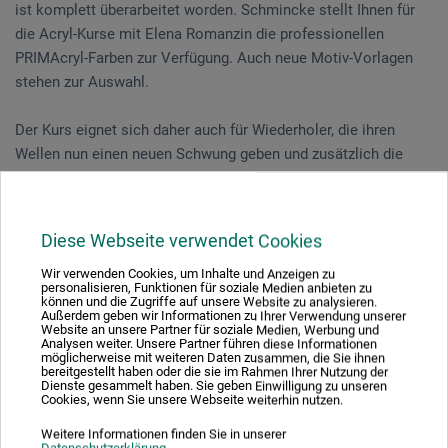
ist komplett überarbeitet worden. Schmincke stellt Ihnen für
die Acryl-Kurse mit Elena Romanzin die professionellen
PRIMAcryl-Farben zur Verfügung. Auch neue Motiv-Vorlagen
stehen zur Auswahl.
Der Kurs eignet sich daher auch für Wiederholer, die ihren
Wellen nun einen neuen Schwung geben und zusätzlich die
Profifarben testen wollen.
Diese Webseite verwendet Cookies
Veranstaltungsdatum
Wir verwenden Cookies, um Inhalte und Anzeigen zu
personalisieren, Funktionen für soziale Medien anbieten zu
02. Jul. 2026
können und die Zugriffe auf unsere Website zu analysieren.
10:30 - 16:30 Uhr
Außerdem geben wir Informationen zu Ihrer Verwendung unserer
Website an unsere Partner für soziale Medien, Werbung und
Analysen weiter. Unsere Partner führen diese Informationen
möglicherweise mit weiteren Daten zusammen, die Sie ihnen
Sie schauen derzeitig auf eine vergangene
bereitgestellt haben oder die sie im Rahmen Ihrer Nutzung der
Dienste gesammelt haben. Sie geben Einwilligung zu unseren
Veranstaltung
Cookies, wenn Sie unsere Webseite weiterhin nutzen.
Weitere Informationen finden Sie in unserer
Datenschutzerklärung
.