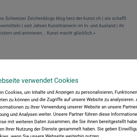
es Schweizer Zeichenblogs blog.herz-der-kunst.ch | sie schafft
rmitteln | seit Jahren Kunsttrainerin im In- und Ausland | ihr
tern und animieren... Kunst macht glücklich.»
ebseite verwendet Cookies
n Cookies, um Inhalte und Anzeigen zu personalisieren, Funktionen 
ten zu können und die Zugriffe auf unsere Website zu analysieren
formationen zu Ihrer Verwendung unserer Website an unsere Partner 
ung und Analysen weiter. Unsere Partner führen diese Information
se mit weiteren Daten zusammen, die Sie ihnen bereitgestellt habe
n Ihrer Nutzung der Dienste gesammelt haben. Sie geben Einwillig
ies, wenn Sie unsere Webseite weiterhin nutzen.