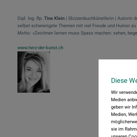
Dipl. Ing. Rp.
Tine Klein
| Skizzenbuchkünstlerin | Autorin d
selbst schwierigste Themen mit viel Freude und Humor zu ve
Motto: «Zeichnen lernen muss Spass machen: sehen, begeis
www.herz-der-kunst.ch
Diese W
Wir verwende
Medien anbie
geben wir In
Medien, Werb
möglicherwei
sie im Rahme
unseren Cook