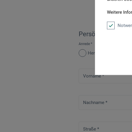
Weitere Info
Notwen
Persönliche Daten
Anrede
*
Herr
Frau
Vorname
*
Nachname
*
Straße
*