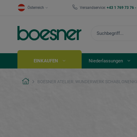
Österreich
Versandservice:
+43 1 769 73 76 
EINKAUFEN
Niederlassungen
BOESNER ATELIER: WUNDERWERK SCHABLONENKUN