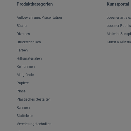
Produktkategorien
Kunstportal
Aufbewahrung, Präsentation
boesner art aw
Bücher
boesner-Publik
Diverses
Material & Insp
Drucktechniken
Kunst & Künstl
Farben
Hilfsmaterialien
Keilrahmen
Malgründe
Papiere
Pinsel
Plastisches Gestalten
Rahmen
Staffeleien
Veredelungstechniken