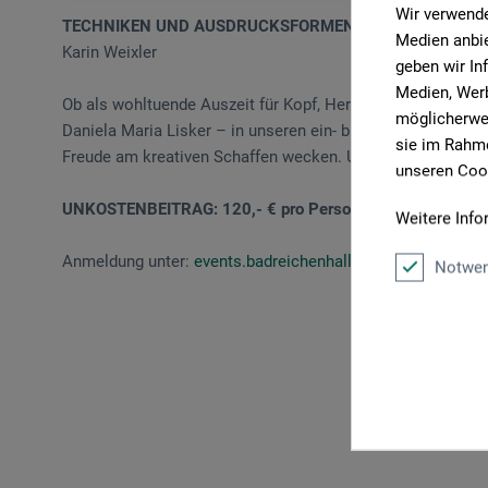
Wir verwende
TECHNIKEN UND AUSDRUCKSFORMEN DER KUNST
Medien anbie
Karin Weixler
geben wir In
Medien, Werb
Ob als wohltuende Auszeit für Kopf, Herz und Seele bei Kar
möglicherwei
Daniela Maria Lisker – in unseren ein- bis dreitägigen Kurs
sie im Rahme
Freude am kreativen Schaffen wecken. Unsere Kurse richten
unseren Cook
UNKOSTENBEITRAG: 120,- € pro Person.
Weitere Info
Anmeldung unter:
events.badreichenhall@boesner.com
Notwen