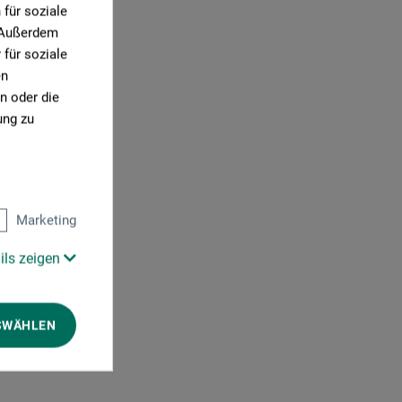
für soziale
. Außerdem
für soziale
en
n oder die
ung zu
Marketing
ils zeigen
SWÄHLEN