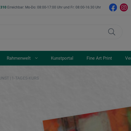
- 310
Erreichbar: Mo-Do: 08:00-17:00 Uhr und Fr: 08:00-16:30 Uhr
Rahmenwelt
Kunstportal
Fine Art Print
Ve
ST | 1-TAGES-KURS