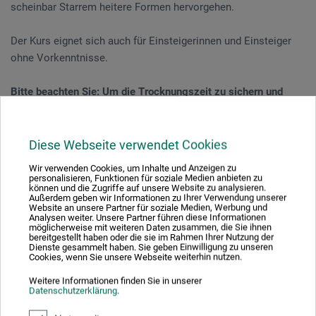
scheinbar Starrem heitere Formen hervorgehen.
Der Kurs eignet sich auch für Einsteigerinnen und Einsteiger
ohne Vorkenntnisse.
Bitte beachten Sie: Um die Trocknungszeit zu sichern und
Brüche zu vermeiden, können die fertigen Figuren erst am
folgenden Werktag abgeholt werden.
Diese Webseite verwendet Cookies
Wir verwenden Cookies, um Inhalte und Anzeigen zu
Veranstaltungsdatum
personalisieren, Funktionen für soziale Medien anbieten zu
können und die Zugriffe auf unsere Website zu analysieren.
Außerdem geben wir Informationen zu Ihrer Verwendung unserer
10. Jul. 2026
Website an unsere Partner für soziale Medien, Werbung und
Analysen weiter. Unsere Partner führen diese Informationen
10:30 - 16:30 Uhr
möglicherweise mit weiteren Daten zusammen, die Sie ihnen
bereitgestellt haben oder die sie im Rahmen Ihrer Nutzung der
Dienste gesammelt haben. Sie geben Einwilligung zu unseren
Cookies, wenn Sie unsere Webseite weiterhin nutzen.
Sie schauen derzeitig auf eine vergangene
Veranstaltung
Weitere Informationen finden Sie in unserer
Datenschutzerklärung
.