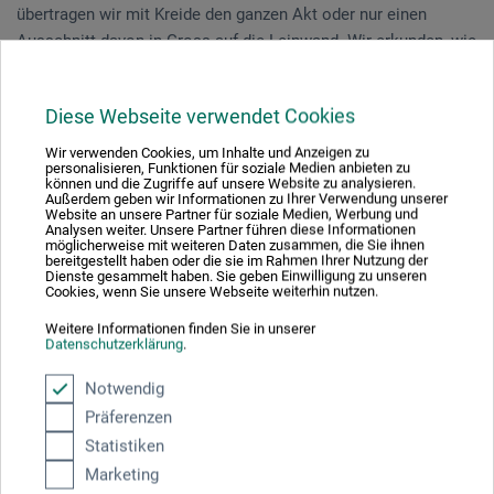
übertragen wir mit Kreide den ganzen Akt oder nur einen
Ausschnitt davon in Gross auf die Leinwand. Wir erkunden, wie
sich die Hautfarbe zusammensetzen kann und lernen die
Proportionen des Menschen kennen. Das Formgefüge lösen
Diese Webseite verwendet Cookies
wir in schichtweise aufgetragener Acrylfarbe auf und setzen
Akzente mit Pastell- oder Ölkreiden.
Wir verwenden Cookies, um Inhalte und Anzeigen zu
personalisieren, Funktionen für soziale Medien anbieten zu
können und die Zugriffe auf unsere Website zu analysieren.
Das Zeichnen nach Modell schult den Sinn für die
Außerdem geben wir Informationen zu Ihrer Verwendung unserer
Website an unsere Partner für soziale Medien, Werbung und
Proportionen, die Farbigkeit haucht dem Bild Leben ein und
Analysen weiter. Unsere Partner führen diese Informationen
möglicherweise mit weiteren Daten zusammen, die Sie ihnen
unterstützt die Komposition. Der Kurs richtet sich an
bereitgestellt haben oder die sie im Rahmen Ihrer Nutzung der
Kunstschaffende mit und ohne Erfahrung im Aktzeichnen.
Dienste gesammelt haben. Sie geben Einwilligung zu unseren
Cookies, wenn Sie unsere Webseite weiterhin nutzen.
Münchwilen | 3 Tage 18.08.-20.08.2022
Weitere Informationen finden Sie in unserer
Datenschutzerklärung
.
Notwendig
Larissa-Katharina Frei-Hutter
| freischaffende Künstlerin |
Präferenzen
Studium der Kunstgeschichte | Schule für Gestaltung in
Statistiken
Düsseldorf | Weiterbildungen im Aktzeichnen an der HdkZ und
Marketing
im Farbdesign | zahlreiche Ausstellungen