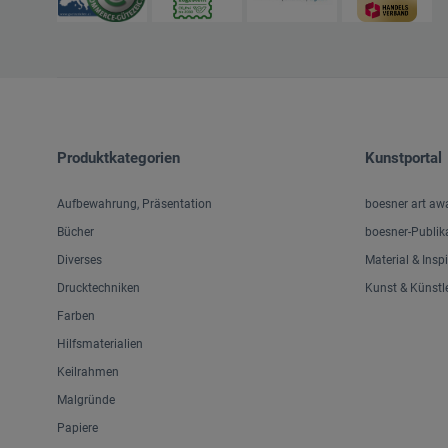
Produktkategorien
Kunstportal
Aufbewahrung, Präsentation
boesner art aw
Bücher
boesner-Publik
Diverses
Material & Insp
Drucktechniken
Kunst & Künstl
Farben
Hilfsmaterialien
Keilrahmen
Malgründe
Papiere