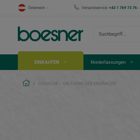
Österreich
Versandservice:
+43 1 769 73 76 
EINKAUFEN
Niederlassungen
GOUACHE – DIE FARBE DER ERZÄHLER!