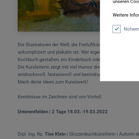
unseren Cook
Weitere Info
Notwen
Die Illustratoren der Welt, die Freiluftkünstler und die Ges
unkompliziert und plakativ ist. Wer eigene Projekte illustr
Kochbuch gestalten, ein Kinderbuch oder eine Familiengesc
Die Kursleiterin zeigt mit viel Humor die Grundtechniken die
eindrucksvoll, fantasievoll und beeindruckend kleine Gesc
Mach deine Ideen zum Kunstwerk!
Kenntnisse im Zeichnen sind von Vorteil.
Unterentfelden | 2 Tage 18.03.-19.03.2022
Dipl. Ing. Rp.
Tine Klein
| Skizzenbuchkünstlerin | Autorin d