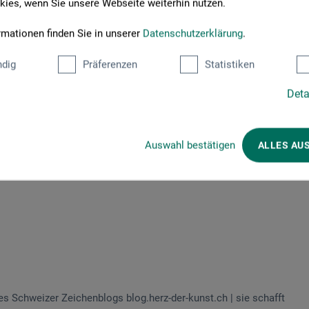
ies, wenn Sie unsere Webseite weiterhin nutzen.
rmationen finden Sie in unserer
Datenschutzerklärung
.
dig
Präferenzen
Statistiken
Deta
chichtenerzähler greifen zu Gouache, weil diese Farbe schnell,
ieren möchte, der wird diese Farbe lieben! Möchtest du ein
hichte erzählen? Dann ist diese Farbe genau richtig!
Auswahl bestätigen
ALLES AU
ser Malerei. Du lernst Schritt für Schritt, wie man
hichten, Rezepte und Erlebnisse mit Gouache in Szene setzt.
es Schweizer Zeichenblogs blog.herz-der-kunst.ch | sie schafft