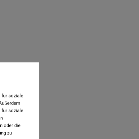
für soziale
. Außerdem
für soziale
en
n oder die
ung zu