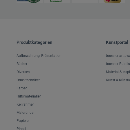
Produktkategorien
Kunstportal
Aufbewahrung, Präsentation
boesner art aw
Bücher
boesner-Publik
Diverses
Material & Insp
Drucktechniken
Kunst & Künstl
Farben
Hilfsmaterialien
Keilrahmen
Malgründe
Papiere
Pinsel