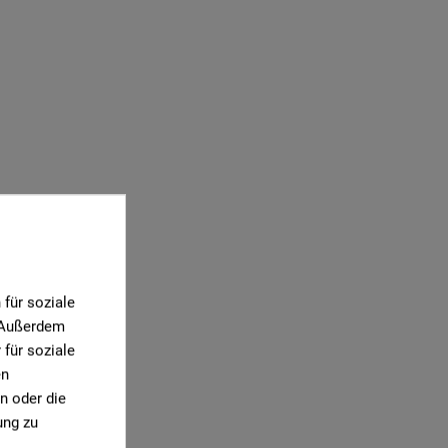
für soziale
. Außerdem
für soziale
en
n oder die
ung zu