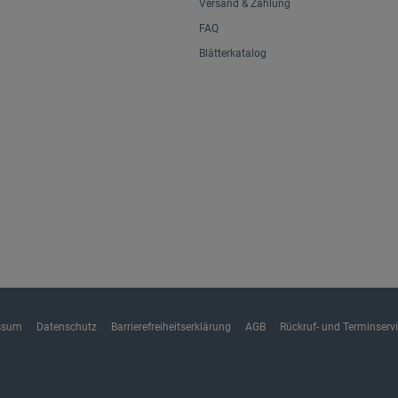
Versand & Zahlung
FAQ
Blätterkatalog
ssum
Datenschutz
Barrierefreiheitserklärung
AGB
Rückruf- und Terminserv