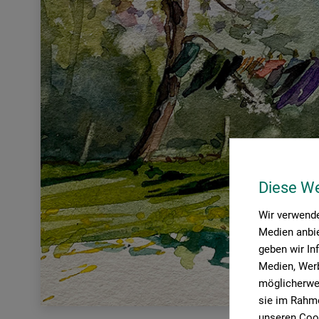
Diese W
Wir verwende
Medien anbie
geben wir In
Medien, Werb
möglicherwei
sie im Rahme
unseren Cook