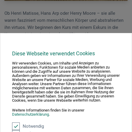
Ob Henri Matisse, Hans Arp oder Henry Moore – sie alle
waren fasziniert vom menschlichen Körper und abstrahierten
ihn virtuos. Wir beginnen den Kurs mit einem Exkurs in die
Kunstgeschichte des abstrakten Akts und lassen uns
spielerisch zu eigenen formschönen und poetischen Werken
inspirieren. Bei der Umsetzung in die Realität nutzen wir das
Diese Webseite verwendet Cookies
wundervoll haptische Material Paperclay sowie verschiedene
lufttrocknende Modelliermassen. Abgerundet werden die
Wir verwenden Cookies, um Inhalte und Anzeigen zu
personalisieren, Funktionen für soziale Medien anbieten zu
Skulpturen, welche bis 50 cm hoch werden dürfen, durch
können und die Zugriffe auf unsere Website zu analysieren.
Außerdem geben wir Informationen zu Ihrer Verwendung unserer
verschiedene Patinierungen und Schlagmetallauflagen. Die
Website an unsere Partner für soziale Medien, Werbung und
Werke können, müssen aber nicht, gebrannt werden.
Analysen weiter. Unsere Partner führen diese Informationen
möglicherweise mit weiteren Daten zusammen, die Sie ihnen
bereitgestellt haben oder die sie im Rahmen Ihrer Nutzung der
Dienste gesammelt haben. Sie geben Einwilligung zu unseren
Freude am kreativen Formen und Ausprobieren sind
Cookies, wenn Sie unsere Webseite weiterhin nutzen.
Voraussetzung, Vorkenntnisse im Modellieren aber kein Muss.
Weitere Informationen finden Sie in unserer
Datenschutzerklärung
.
Unterentfelden | 3 Tage 02.12.-04.12.2021
Notwendig