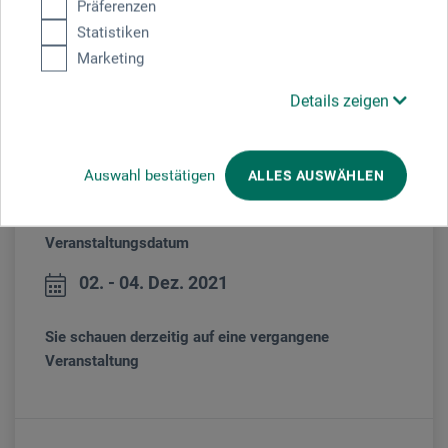
Präferenzen
Mara Kraus
| lebt und arbeitet als Erwachsenenbildnerin für
Statistiken
Design und Kunst in Luzern | Studium Modedesign in Berlin |
Marketing
Kostümdesignerin, Beautyredakteurin und Schmuckdesignerin
| seit 2010 Konzentration auf die Bildhauerei | zahlreiche
Details zeigen
Ausstellungen im In- und Ausland | „Wir brauchen die Kunst,
um nicht an der Realität zu verzweifeln.“
www.marakraus.com
Auswahl bestätigen
ALLES AUSWÄHLEN
Veranstaltungsdatum
02. - 04. Dez. 2021
Sie schauen derzeitig auf eine vergangene
Veranstaltung