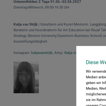
Unterentfelden| 2 Tage 01.06.-02.06.2027
Dienstag-Mittwoch, 09:00-16:30 Uhr
Katja van Strijk
| Künstlerin und Kunst-Mentorin. Langjähr
Beraterin und Koordinatorin für Art Education bei Royal Ta
Strategy (Boston University/Questrom Business School) s
Ausstellungstätigkeit.
Instagram:
katjavanstrijk
, Artsy:
Katja van Strijk
Diese W
Wir verwende
Medien anbie
geben wir In
Medien, Werb
möglicherwei
sie im Rahme
unseren Cook