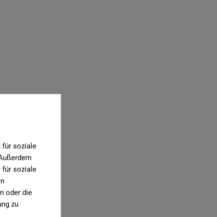
für soziale
. Außerdem
für soziale
en
n oder die
ung zu