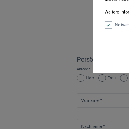
Weitere Info
Notwen
Persönliche Daten
Anrede
*
Herr
Frau
Vorname
*
Nachname
*