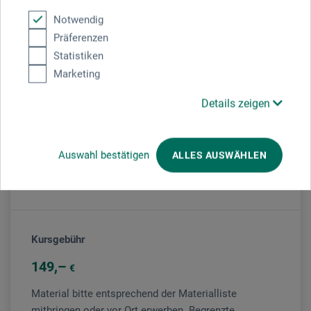
Notwendig
Präferenzen
Statistiken
Veranstaltungsort
Marketing
boesner München
Details zeigen
Veranstaltungsleiter/in
Auswahl bestätigen
ALLES AUSWÄHLEN
Anita Hörskens
Kursgebühr
149
€
Material bitte entsprechend der Materialliste
mitbringen oder vor Ort erwerben. Begrenzte