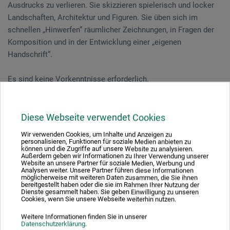
Ausdrucks zu verlieren. Sie skizzieren spielerisch und locker
Landschaften, Architektur und Figuren. Sie üben sich im
schnellen „Hinwerfen“ räumlicher Zeichnungen, in Fragen der
Komposition und in der Entwicklung einer „eigenen
Handschrift“.
Es sind keine Vorkenntnisse erforderlich.
Dieser Kurs findet draußen statt. Bitte denken Sie an
wetterangepasste Kleidung.
Diese Webseite verwendet Cookies
Wir verwenden Cookies, um Inhalte und Anzeigen zu
personalisieren, Funktionen für soziale Medien anbieten zu
können und die Zugriffe auf unsere Website zu analysieren.
Veranstaltungsdatum
Außerdem geben wir Informationen zu Ihrer Verwendung unserer
Website an unsere Partner für soziale Medien, Werbung und
Analysen weiter. Unsere Partner führen diese Informationen
25. Jul. 2026
möglicherweise mit weiteren Daten zusammen, die Sie ihnen
bereitgestellt haben oder die sie im Rahmen Ihrer Nutzung der
11:00 - 17:00 Uhr
Dienste gesammelt haben. Sie geben Einwilligung zu unseren
Cookies, wenn Sie unsere Webseite weiterhin nutzen.
Sie schauen derzeitig auf eine vergangene
Weitere Informationen finden Sie in unserer
Datenschutzerklärung
.
Veranstaltung