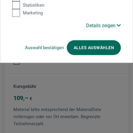
Statistiken
Veranstaltungsort
Marketing
boesner Neu-Ulm
Details zeigen
Auswahl bestätigen
ALLES AUSWÄHLEN
Veranstaltungsleiter/in
Karl H. Warkentin
Kursgebühr
109
€
Material bitte entsprechend der Materialliste
mitbringen oder vor Ort erwerben. Begrenzte
Teilnehmerzahl.