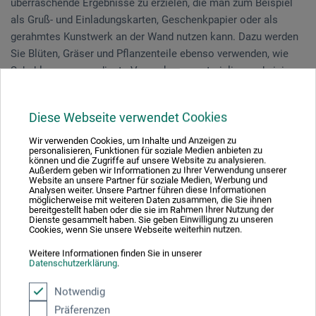
überraschende Ergebnisse zu erzielen, die man zum Beispiel
als Gruß- und Einladungskarten, Geschenkpapier oder als
gerahmtes Kunstwerk an der Wand nutzen kann. Dazu werden
Sie Blüten, Gräser und Pflanzenteile ebenso verwenden, wie
Schablonen, ausgediente Verpackungsmaterialien und einiges
mehr.
Diese Webseite verwendet Cookies
Vorkenntnisse sind nicht notwendig.
Wir verwenden Cookies, um Inhalte und Anzeigen zu
personalisieren, Funktionen für soziale Medien anbieten zu
können und die Zugriffe auf unsere Website zu analysieren.
Außerdem geben wir Informationen zu Ihrer Verwendung unserer
Veranstaltungsdatum
Website an unsere Partner für soziale Medien, Werbung und
Analysen weiter. Unsere Partner führen diese Informationen
27. Jun. 2026
möglicherweise mit weiteren Daten zusammen, die Sie ihnen
bereitgestellt haben oder die sie im Rahmen Ihrer Nutzung der
09:30 - 15:30 Uhr
Dienste gesammelt haben. Sie geben Einwilligung zu unseren
Cookies, wenn Sie unsere Webseite weiterhin nutzen.
Weitere Informationen finden Sie in unserer
Sie schauen derzeitig auf eine vergangene
Datenschutzerklärung
.
Veranstaltung
Notwendig
Präferenzen