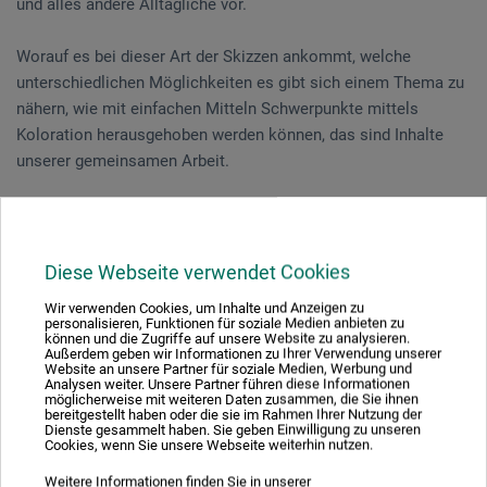
und alles andere Alltägliche vor.
Worauf es bei dieser Art der Skizzen ankommt, welche
unterschiedlichen Möglichkeiten es gibt sich einem Thema zu
nähern, wie mit einfachen Mitteln Schwerpunkte mittels
Koloration herausgehoben werden können, das sind Inhalte
unserer gemeinsamen Arbeit.
Vorkenntnisse sind nicht notwendig.
Dieser Kurs findet draußen statt. Bitte denken Sie an
Diese Webseite verwendet Cookies
wetterangepasste Kleidung.
Wir verwenden Cookies, um Inhalte und Anzeigen zu
personalisieren, Funktionen für soziale Medien anbieten zu
können und die Zugriffe auf unsere Website zu analysieren.
Außerdem geben wir Informationen zu Ihrer Verwendung unserer
Website an unsere Partner für soziale Medien, Werbung und
Veranstaltungsdatum
Analysen weiter. Unsere Partner führen diese Informationen
möglicherweise mit weiteren Daten zusammen, die Sie ihnen
06. Jun. 2026
bereitgestellt haben oder die sie im Rahmen Ihrer Nutzung der
Dienste gesammelt haben. Sie geben Einwilligung zu unseren
11:00 - 17:00 Uhr
Cookies, wenn Sie unsere Webseite weiterhin nutzen.
Weitere Informationen finden Sie in unserer