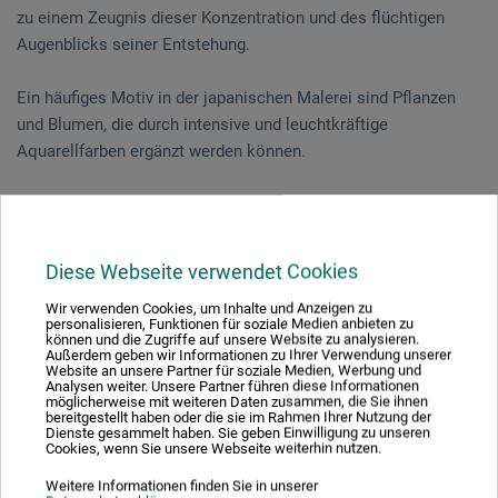
zu einem Zeugnis dieser Konzentration und des flüchtigen
Augenblicks seiner Entstehung.
Ein häufiges Motiv in der japanischen Malerei sind Pflanzen
und Blumen, die durch intensive und leuchtkräftige
Aquarellfarben ergänzt werden können.
Sie malen die sommerliche Fülle der Natur: Pflanzen, Gräser
und Blumen. Die Dozentin führt dabei in die zen-
philosophischen Hintergründe dieser Malerei ein.
Diese Webseite verwendet Cookies
Wir verwenden Cookies, um Inhalte und Anzeigen zu
personalisieren, Funktionen für soziale Medien anbieten zu
Veranstaltungsdatum
können und die Zugriffe auf unsere Website zu analysieren.
Außerdem geben wir Informationen zu Ihrer Verwendung unserer
Website an unsere Partner für soziale Medien, Werbung und
27. Jun. 2026
Analysen weiter. Unsere Partner führen diese Informationen
möglicherweise mit weiteren Daten zusammen, die Sie ihnen
10:30 - 15:30 Uhr
bereitgestellt haben oder die sie im Rahmen Ihrer Nutzung der
Dienste gesammelt haben. Sie geben Einwilligung zu unseren
Cookies, wenn Sie unsere Webseite weiterhin nutzen.
Sie schauen derzeitig auf eine vergangene
Weitere Informationen finden Sie in unserer