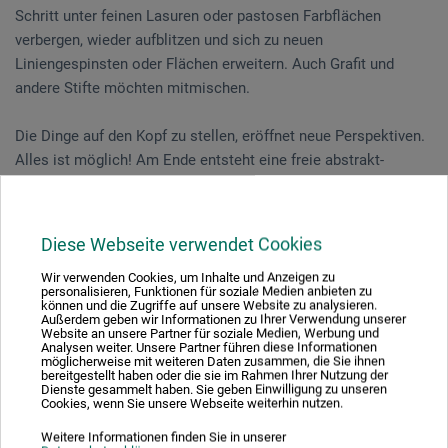
Schritt unter feinen Lasuren oder pastosen Farbflächen
verbergen, wieder aufblitzen und sich zu neuen
Liniengespinsten oder Flächen erweitern. Auch Grafit und
andere Stifte möchten mitmischen.
Die Dinge auf den Kopf zu stellen, eröffnet neue Perspektiven.
Alles ist möglich! Am Ende entsteht eine freie abstrakt-
expressive Malerei, die vielleicht eine Blüte, einen Zweig nur
noch erahnen lässt.
Diese Webseite verwendet Cookies
Für Fortgeschrittene/Mutige.
Wir verwenden Cookies, um Inhalte und Anzeigen zu
personalisieren, Funktionen für soziale Medien anbieten zu
können und die Zugriffe auf unsere Website zu analysieren.
Außerdem geben wir Informationen zu Ihrer Verwendung unserer
Veranstaltungsdatum
Website an unsere Partner für soziale Medien, Werbung und
Analysen weiter. Unsere Partner führen diese Informationen
möglicherweise mit weiteren Daten zusammen, die Sie ihnen
13. Jun. 2026
bereitgestellt haben oder die sie im Rahmen Ihrer Nutzung der
Dienste gesammelt haben. Sie geben Einwilligung zu unseren
10:30 - 16:30 Uhr
Cookies, wenn Sie unsere Webseite weiterhin nutzen.
Weitere Informationen finden Sie in unserer