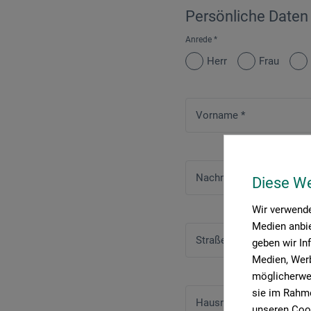
Persönliche Daten
Anrede
*
Herr
Frau
Vorname
*
Nachname
*
Diese W
Wir verwende
Medien anbie
Straße
*
geben wir In
Medien, Werb
möglicherwei
sie im Rahme
Hausnummer
*
unseren Cook