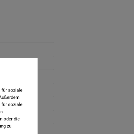
für soziale
. Außerdem
für soziale
en
n oder die
ung zu