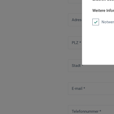
Weitere Info
Adresszusatz / Firma
Notwen
PLZ
*
Stadt
*
E-mail
*
Telefonnummer
*