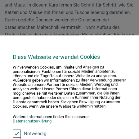
und Maus. In diesem Kurs lernen Sie Schritt für Schritt, wie Sie
Katzen und Mäuse mit Pinsel und Tusche lebendig darstellen.
Durch gezielte Übungen werden die Grundlagen der
ostasiatischen Maltechnik vermittelt – vom Aufbau des
Motivs bis zu den charakteristischen Pinselstrichen. Ein kurzer
Vortrag ergänzt die Praxis und gibt Einblick in Meisterwerke
aus China, Korea und Japan vom 11. bis zum 21. Jahrhundert.
Diese Webseite verwendet Cookies
Der Kurs richtet sich an Einsteigerinnen und Einsteiger sowie
Wir verwenden Cookies, um Inhalte und Anzeigen zu
personalisieren, Funktionen für soziale Medien anbieten zu
an alle, die Freude an der fernöstlichen Maltradition haben und
können und die Zugriffe auf unsere Website zu analysieren.
ihre gestische Ausdruckskraft entdecken möchten.
Außerdem geben wir Informationen zu Ihrer Verwendung unserer
Website an unsere Partner für soziale Medien, Werbung und
Vorkenntnisse sind nicht erforderlich.
Analysen weiter. Unsere Partner führen diese Informationen
möglicherweise mit weiteren Daten zusammen, die Sie ihnen
bereitgestellt haben oder die sie im Rahmen Ihrer Nutzung der
Dienste gesammelt haben. Sie geben Einwilligung zu unseren
Cookies, wenn Sie unsere Webseite weiterhin nutzen.
Veranstaltungsdatum
Weitere Informationen finden Sie in unserer
Datenschutzerklärung
.
27. - 28. Jun. 2026
Notwendig
Sie schauen derzeitig auf eine vergangene