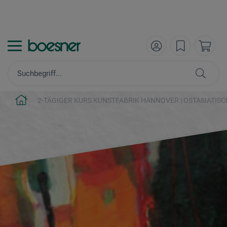
2-TÄGIGER KURS KUNSTFABRIK HANNOVER | OSTASIATIS