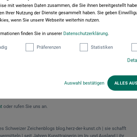
se mit weiteren Daten zusammen, die Sie ihnen bereitgestellt habe
n Ihrer Nutzung der Dienste gesammelt haben. Sie geben Einwillig
ies, wenn Sie unsere Webseite weiterhin nutzen.
rmationen finden Sie in unserer
Datenschutzerklärung
.
e funktioniert, um sie furchtlos auf das Papier zu bringen.
dig
Präferenzen
Statistiken
ebenen Perspektiven. Frei nach dem Motto, das Essen wird
it bedeutet, die Perspektive zu verstehen und selbst zu
Deta
en und zu zeichnen.
en, was auf dem Bild gut wirkt und „Pfiff“ verleiht. Ein gutes
struktionen. So schaffen wir ausdrucksstarke Bilder!
Auswahl bestätigen
ALLES AU
t
oder rufen Sie uns an.
es Schweizer Zeichenblogs blog.herz-der-kunst.ch | sie schafft
rmitteln | seit Jahren Kunsttrainerin im In- und Ausland | ihr