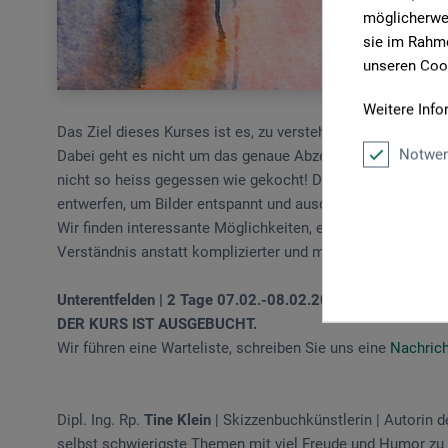
möglicherwei
sie im Rahme
unseren Cook
Weitere Info
Das Ziel dieses Kurses ist es, zu verstehen, wie Perspektiv
Notwen
Dabei geht es nicht um das genaue Abzeichnen von vorgeg
nicht so heiss gegessen wie gekocht! Der Weg in die Freihe
entwerfen, um Bilder entspannt und ausdrucksstark zu mal
Wir finden interessante Möglichkeiten, einfach zu konstruier
Verständnis anstatt komplizierter und mathematischer Kon
Unterentfelden | 2 Tage 07.02.-08.02.2025
DER KURS IST AUSGEBUCHT.
Wir führen eine Warteliste, schreiben Sie uns eine
Nachrich
Dipl. Ing. Rp.
Tine Klein
| Skizzenbuchkünstlerin | Autorin d
selbst schwierigste Themen mit viel Freude und Humor zu ve