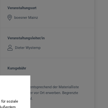
Veranstaltungsort
boesner Mainz
Veranstaltungsleiter/in
Dieter Wystemp
Kursgebühr
89
€
Material bitte entsprechend der Materialliste
mitbringen oder vor Ort erwerben. Begrenzte
Teilnehmerzahl.
für soziale
. Außerdem