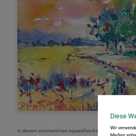
Diese W
Wir verwende
In diesem sommerlichen Aquarellworkshop fangen Sie die L
Medien anbie