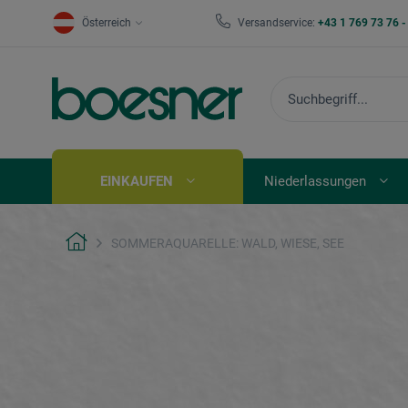
Österreich
Versandservice:
+43 1 769 73 76 
EINKAUFEN
Niederlassungen
SOMMERAQUARELLE: WALD, WIESE, SEE