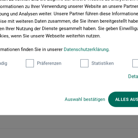
formationen zu Ihrer Verwendung unserer Website an unsere Partner 
se, spiegelnde Wasseroberflächen und die starken
ung und Analysen weiter. Unsere Partner führen diese Information
ie Interpretation von klassisch bis expressiv.
se mit weiteren Daten zusammen, die Sie ihnen bereitgestellt habe
n Ihrer Nutzung der Dienste gesammelt haben. Sie geben Einwillig
ortgeschrittene. Von grundlegenden Techniken wie Nass-in-Nass,
ies, wenn Sie unsere Webseite weiterhin nutzen.
itztechnik, “Ausblühen” von Farben, Einsatz von Aquarellstiften
rmationen finden Sie in unserer
Datenschutzerklärung
.
volle Techniken mit, die Ihnen auch für zukünftige
dig
Präferenzen
Statistiken
Deta
Auswahl bestätigen
ALLES AU