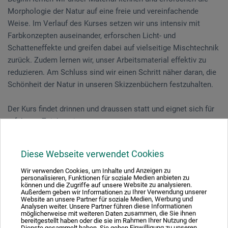
Morphologie der Natur auf eine freie und vereinfachende
Weise. Im Verlauf des Kurses setzen wir uns intensiv mit
Farbkonzepten auseinander, erforschen Licht- und
Schatteneffekte und greifen dabei auf vielseitige Mischtechnik
zurück. Zudem lernen wir, unser Arbeitsmaterial effektiv zu
reduzieren. Am Schluss sind wir einen Schritt näher daran, die
Schönheit der Natur in unseren Skizzenbüchern festzuhalten.
Der Kurs findet drinnen und draussen statt und eignet sich für
erfahrene Zeichner:innen.
Aarberg | 2 Tage 10.05.-11.05.2024
Diese Webseite verwendet Cookies
DER KURS IST AUSGEBUCHT.
Wir führen eine Warteliste, schreiben Sie uns eine
Nachricht
Wir verwenden Cookies, um Inhalte und Anzeigen zu
personalisieren, Funktionen für soziale Medien anbieten zu
oder rufen Sie uns an.
können und die Zugriffe auf unsere Website zu analysieren.
Außerdem geben wir Informationen zu Ihrer Verwendung unserer
Website an unsere Partner für soziale Medien, Werbung und
Analysen weiter. Unsere Partner führen diese Informationen
möglicherweise mit weiteren Daten zusammen, die Sie ihnen
Jenny Adam
| Diplom-Produktdesignerin und Illustratorin in
bereitgestellt haben oder die sie im Rahmen Ihrer Nutzung der
Dienste gesammelt haben. Sie geben Einwilligung zu unseren