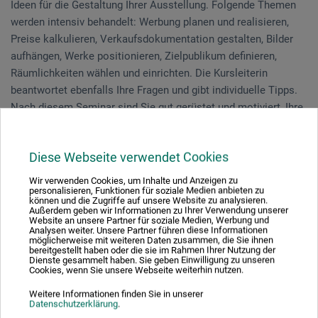
Ideen für die Gestaltung Ihrer Ausstellung. Folgende Themen
werden intensiv behandelt: Werbung planen und realisieren,
Preise kalkulieren, Verkaufsdokumentation gestalten, Bilder
aufhängen, Werke positionieren, Zielpublikum definieren,
Räumlichkeiten wählen und einrichten. Die Kursleiterin
beantwortet ebenfalls Ihre Fragen und gibt individuelle Tipps.
Nach diesem Seminar sind Sie gut gerüstet und motiviert, Ihre
eigene Ausstellung zu realisieren.
Sie bringen ein eigenes Kunstwerk mit.
Diese Webseite verwendet Cookies
Wir verwenden Cookies, um Inhalte und Anzeigen zu
Unterentfelden | 1 Tag 14.05.2024
personalisieren, Funktionen für soziale Medien anbieten zu
können und die Zugriffe auf unsere Website zu analysieren.
Dienstag 09:00-16:30 Uhr
Außerdem geben wir Informationen zu Ihrer Verwendung unserer
DAS SEMINAR IST AUSGEBUCHT.
Website an unsere Partner für soziale Medien, Werbung und
Analysen weiter. Unsere Partner führen diese Informationen
Wir führen eine Warteliste, schreiben Sie uns eine
Nachricht
möglicherweise mit weiteren Daten zusammen, die Sie ihnen
bereitgestellt haben oder die sie im Rahmen Ihrer Nutzung der
oder rufen Sie uns an.
Dienste gesammelt haben. Sie geben Einwilligung zu unseren
Cookies, wenn Sie unsere Webseite weiterhin nutzen.
Weitere Informationen finden Sie in unserer
Inge Louven
hat das Handwerkzeug zum erfolgreichen
Datenschutzerklärung
.