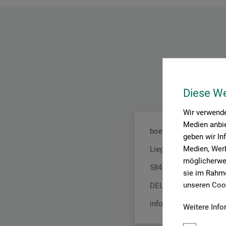
Diese W
Wir verwende
Medien anbie
boesner GmbH distribu
geben wir In
Medien, Werb
Liegnitzer Str. 17
möglicherwei
58454 Witten
sie im Rahme
unseren Cook
DEUTSCHLAND
info.dl@boesner.com
Weitere Info