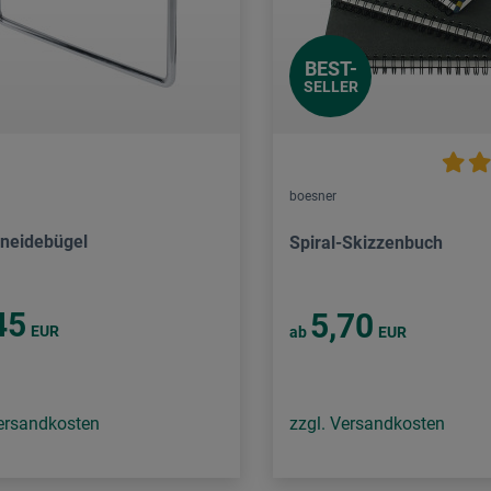
BEST-
SELLER
boesner
neidebügel
Spiral-Skizzenbuch
45
5,70
EUR
ab
EUR
Versandkosten
zzgl. Versandkosten