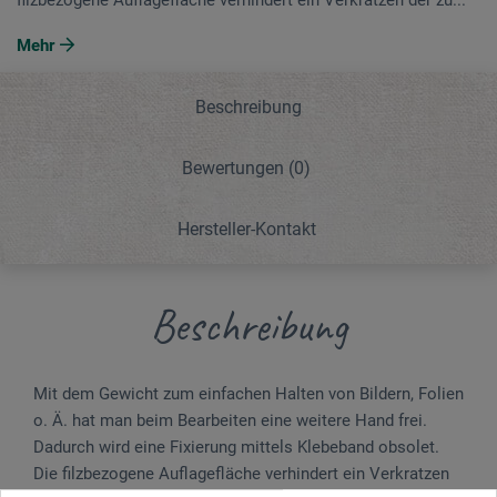
Mehr
Beschreibung
Bewertungen
(0)
Hersteller-Kontakt
Beschreibung
Mit dem Gewicht zum einfachen Halten von Bildern, Folien
o. Ä. hat man beim Bearbeiten eine weitere Hand frei.
Dadurch wird eine Fixierung mittels Klebeband obsolet.
Die filzbezogene Auflagefläche verhindert ein Verkratzen