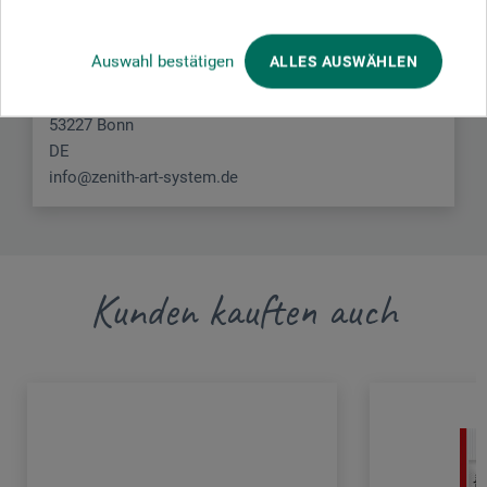
diesem Produkt.
Auswahl bestätigen
ALLES AUSWÄHLEN
Zenith Art System GmbH
Steinbruchweg 2 a
53227 Bonn
DE
info@zenith-art-system.de
Kunden kauften auch