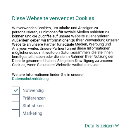
der zu bearbeitenden Materialien.
Diese Webseite verwendet Cookies
Wir verwenden Cookies, um Inhalte und Anzeigen zu
Produktbewertungen (0)
personalisieren, Funktionen für soziale Medien anbieten zu
können und die Zugriffe auf unsere Website zu analysieren.
Außerdem geben wir Informationen zu Ihrer Verwendung unserer
Website an unsere Partner für soziale Medien, Werbung und
Analysen weiter. Unsere Partner führen diese Informationen
Schreiben Sie die erste Bewertung zu diesem Produkt
möglicherweise mit weiteren Daten zusammen, die Sie ihnen
bereitgestellt haben oder die sie im Rahmen Ihrer Nutzung der
Dienste gesammelt haben. Sie geben Einwilligung zu unseren
Cookies, wenn Sie unsere Webseite weiterhin nutzen.
JETZT PRODUKT BEWERTEN
Weitere Informationen finden Sie in unserer
Datenschutzerklärung
.
Notwendig
Präferenzen
Statistiken
Hersteller-Kontakt
Marketing
Details zeigen
Hier finden Sie die Kontaktdaten des Herstellers zu