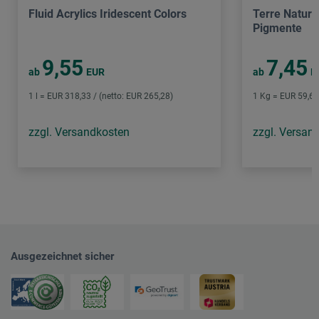
Fluid Acrylics Iridescent Colors
Terre Natural
Pigmente
9,55
7,45
ab
EUR
ab
E
1 l = EUR 318,33 / (netto: EUR 265,28)
1 Kg = EUR 59,60 
zzgl. Versandkosten
zzgl. Versan
Ausgezeichnet sicher