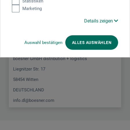
Statistiken
Marketing
Hersteller-Kontakt
Details zeigen
Hier finden Sie die Kontaktdaten des Herstellers zu
diesem Produkt.
Auswahl bestätigen
ALLES AUSWÄHLEN
boesner GmbH distribution + logistics
Liegnitzer Str. 17
58454 Witten
DEUTSCHLAND
info.dl@boesner.com