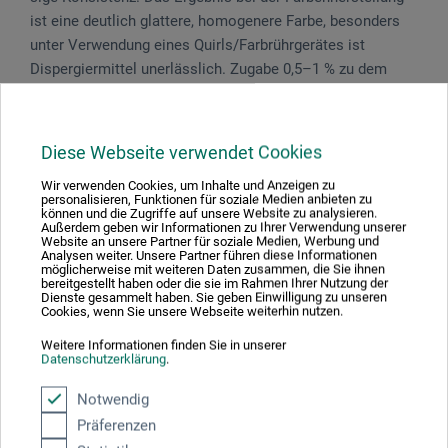
ist eine deutlich glattere, homogenere Farbe, besonders
unter Verwendung eines Quirls/Farbrührgerätes ist
Dispergiermittel unerlässlich. Zugabe 0,5–1 % zu dem
Medium, welches dem Pigment erstmalig zugegeben wird
(bei der Herstellung von Acrylfarben Wasser oder
Acrylbinder).
Diese Webseite verwendet Cookies
Wir verwenden Cookies, um Inhalte und Anzeigen zu
personalisieren, Funktionen für soziale Medien anbieten zu
können und die Zugriffe auf unsere Website zu analysieren.
Außerdem geben wir Informationen zu Ihrer Verwendung unserer
Produktbewertungen (0)
Website an unsere Partner für soziale Medien, Werbung und
Analysen weiter. Unsere Partner führen diese Informationen
möglicherweise mit weiteren Daten zusammen, die Sie ihnen
bereitgestellt haben oder die sie im Rahmen Ihrer Nutzung der
Dienste gesammelt haben. Sie geben Einwilligung zu unseren
Schreiben Sie die erste Bewertung zu diesem Produkt
Cookies, wenn Sie unsere Webseite weiterhin nutzen.
Weitere Informationen finden Sie in unserer
Datenschutzerklärung
.
JETZT PRODUKT BEWERTEN
Notwendig
Präferenzen