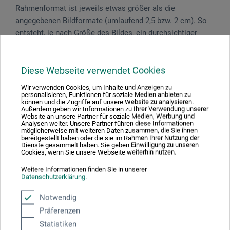
Rahmenformat ist jeweils etwas größer als die
angegebenen Bildformate (umlaufend 2,5 bzw. 2 cm). So
entsteht, je nach Größe des Bildes, ein durchsichtiger
„Rahmen im Rahmen“. Mit Aufstellbügel zur Verwendung
im Hochformat.
Diese Webseite verwendet Cookies
Wir verwenden Cookies, um Inhalte und Anzeigen zu
personalisieren, Funktionen für soziale Medien anbieten zu
können und die Zugriffe auf unsere Website zu analysieren.
Produktbewertungen (0)
Außerdem geben wir Informationen zu Ihrer Verwendung unserer
Website an unsere Partner für soziale Medien, Werbung und
Analysen weiter. Unsere Partner führen diese Informationen
möglicherweise mit weiteren Daten zusammen, die Sie ihnen
bereitgestellt haben oder die sie im Rahmen Ihrer Nutzung der
Schreiben Sie die erste Bewertung zu diesem Produkt
Dienste gesammelt haben. Sie geben Einwilligung zu unseren
Cookies, wenn Sie unsere Webseite weiterhin nutzen.
Weitere Informationen finden Sie in unserer
JETZT PRODUKT BEWERTEN
Datenschutzerklärung
.
Notwendig
Präferenzen
Statistiken