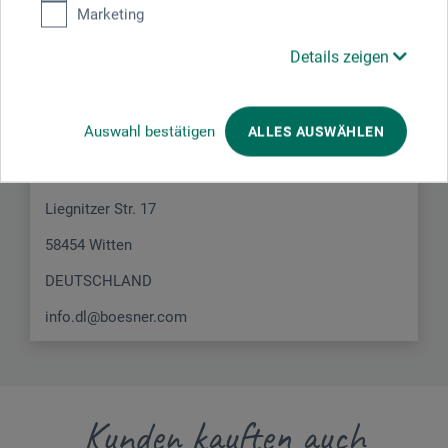
Marketing
Hersteller-Kontakt
Details zeigen
Hier finden Sie die Kontaktdaten des Herstellers zu
diesem Produkt.
Auswahl bestätigen
ALLES AUSWÄHLEN
boesner GmbH distribution + logistics
Liegnitzer Str. 17
58454 Witten
DEUTSCHLAND
info.dl@boesner.com
Kunden kauften auch