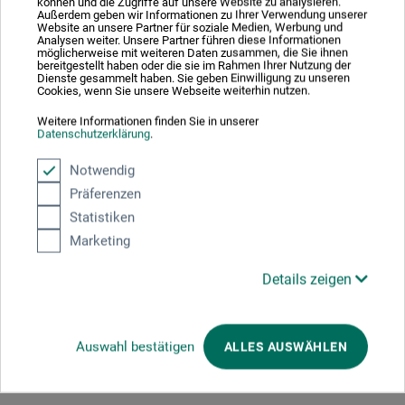
können und die Zugriffe auf unsere Website zu analysieren.
Bloggerinnen ihre Alphabete, die Inspiration für eigene
Außerdem geben wir Informationen zu Ihrer Verwendung unserer
Handlettering-Projekte bieten. Jede Bloggerin stellt sich
Website an unsere Partner für soziale Medien, Werbung und
Analysen weiter. Unsere Partner führen diese Informationen
vor und hat exklusiv für dieses Buch eine Druckschrift,
möglicherweise mit weiteren Daten zusammen, die Sie ihnen
bereitgestellt haben oder die sie im Rahmen Ihrer Nutzung der
eine Schreibschrift und eine Fantasie­schrift zur Verfügung
Dienste gesammelt haben. Sie geben Einwilligung zu unseren
gestellt. Ein reicher Schriftenfundus für die Umsetzung
Cookies, wenn Sie unsere Webseite weiterhin nutzen.
eigener Spruch-Kunstwerke – auch digital.
Weitere Informationen finden Sie in unserer
Datenschutzerklärung
.
176 S., durchg. illustr., 23,5 x 22,2 cm, geb., dt., frechverlag
Notwendig
Präferenzen
Statistiken
Produktbewertungen (0)
Marketing
Details zeigen
Schreiben Sie die erste Bewertung zu diesem Produkt
Auswahl bestätigen
ALLES AUSWÄHLEN
JETZT PRODUKT BEWERTEN