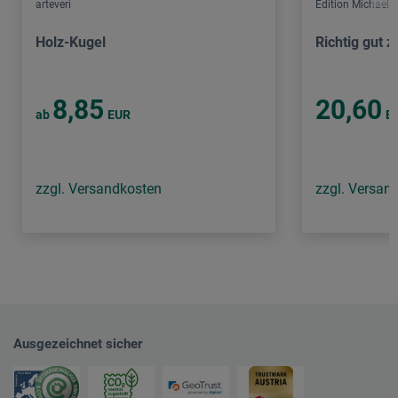
arteveri
Edition Michael F
Holz-Kugel
Richtig gut 
8,85
20,60
ab
EUR
E
zzgl. Versandkosten
zzgl. Versan
Ausgezeichnet sicher