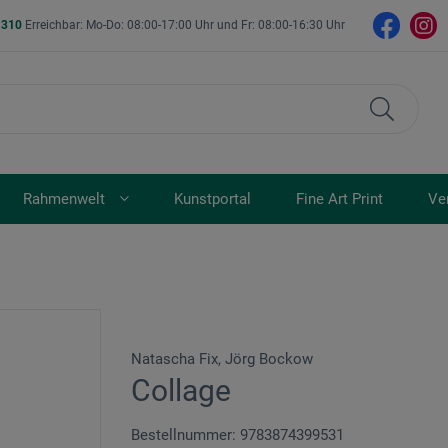
- 310
Erreichbar: Mo-Do: 08:00-17:00 Uhr und Fr: 08:00-16:30 Uhr
Rahmenwelt
Kunstportal
Fine Art Print
Ve
Natascha Fix, Jörg Bockow
Collage
Bestellnummer: 9783874399531