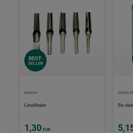
BEST-
SELLER
boesner
Edition M
Linolfeder
So vie
1,30
5,1
EUR