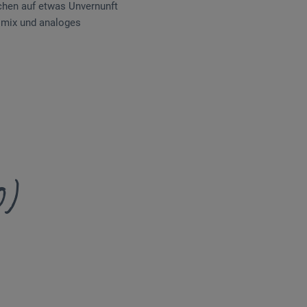
chen auf etwas Unvernunft
almix und analoges
0)