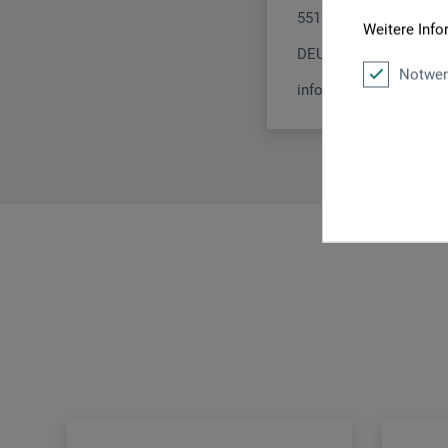
55126 Mainz
Weitere Info
DEUTSCHLAND
Notwen
info@verlag-hermann-