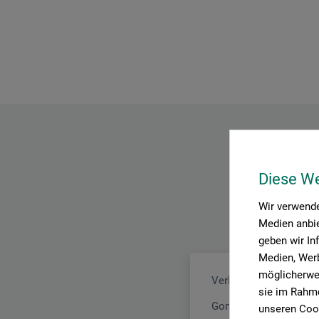
Diese W
Wir verwende
Medien anbie
geben wir In
Medien, Werb
möglicherwei
Verlag Hermann Schm
sie im Rahme
Gonsenheimer Str. 56
unseren Cook