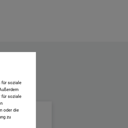
für soziale
. Außerdem
.
für soziale
en
n oder die
ung zu